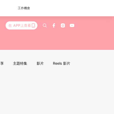
工作機會
在 APP上查看
分享
主題特集
影片
Reels 影片