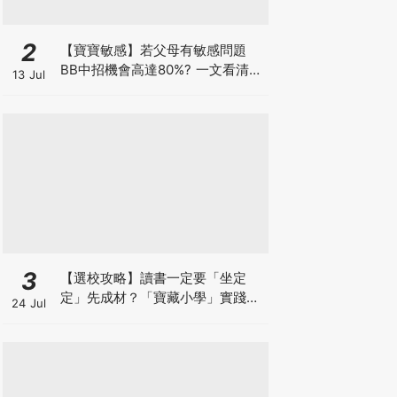
2
【寶寶敏感】若父母有敏感問題
BB中招機會高達80%? 一文看清預
13 Jul
防敏感關鍵因素！
3
【選校攻略】讀書一定要「坐定
定」先成材？「寶藏小學」實踐動
24 Jul
靜循環激發孩子潛能