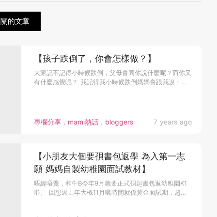
g相關的文章
【孩子跌倒了，你會怎樣做？】
大家記不記得小時候跌倒，父母會同你說什麼呢？而你又
有什麼感覺呢？ 我記得我小時候跌倒媽媽會跟我說：
「起身，無事，自己起身...
專欄分享．mami熱話．bloggers
7 years ago
【小朋友大個要孭書包返學 為入第一志
願 媽媽自製幼稚園面試教材】
唔經唔覺，和牛B今年9月就要正式孭起書包返幼稚園K1
啦。 回想返上年大概11月嘅時間就係黃金面試期，超級
緊張，好驚每一場...