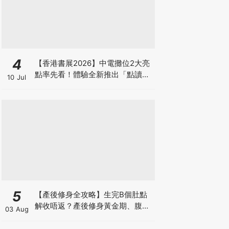
4
【香港書展2026】中電攤位2大亮
點率先看！體驗全新推出「點讀故
10 Jul
事書」系列＋升級版《低碳城市規
劃師》電子桌遊
5
【產後修身全攻略】生完B個肚點
解收唔返？產後修身黃金期、腹直
03 Aug
肌分離、紮肚定做機一次睇