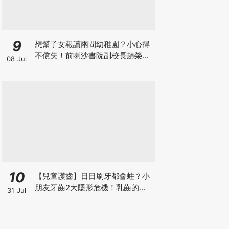
9
想幫子女報讀兩間幼稚園？小心得
不償失！前喇沙書院副校長趙榮
08 Jul
德：先問自己能否解決這3大問
題！
10
【兒童護齒】日日刷牙都會蛀？小
朋友牙齒2大隱形危機！乳齒的琺
31 Jul
瑯質比成人薄弱50%！選牙膏要睇
含氟量！