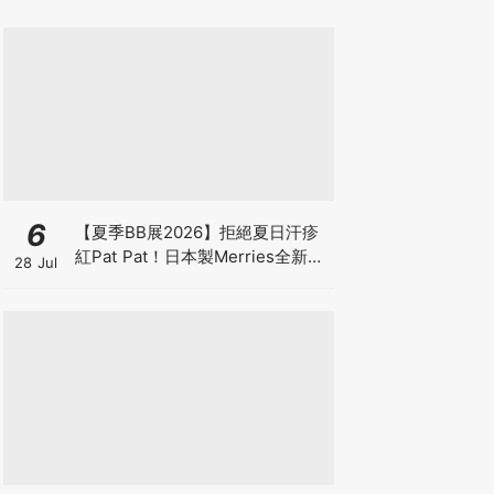
6
【夏季BB展2026】拒絕夏日汗疹
紅Pat Pat！日本製Merries全新超
28 Jul
吸安睡褲挑戰全晚零外漏 皇牌
First Premium系列買1送1！