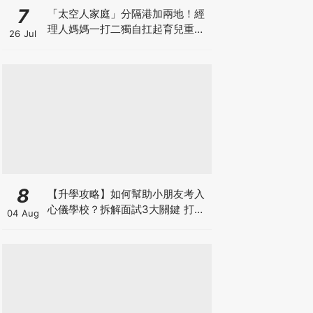
7
「太空人家庭」分隔港加兩地！經
理人媽媽一打二獨自扛起育兒重
26 Jul
擔！Stephanie｜經理人｜太空人
家庭｜職場媽媽
8
【升學攻略】如何幫助小朋友考入
心儀學校？拆解面試3大關鍵 打好
04 Aug
多元智能發展的營養基礎