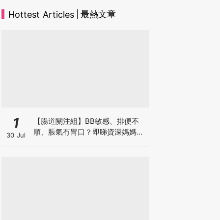
最熱文章
Hottest Articles
1
【腸道關注組】BB敏感、排便不
順、脹氣冇胃口？即睇資深媽媽分
30 Jul
享經驗之談 輕鬆解決湊B煩惱