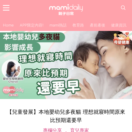
Home
APP限定內容!
mami熱話
教育路
產前產後
健康資訊
【兒童發展】本地嬰幼兒多夜貓 理想就寢時間原來
比預期還要早
專欄分享
育兒專家