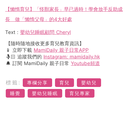
【懶惰育兒】「怪獸家長」早已過時！學會放手反助成
長 做「懶惰父母」的4大好處
Text :
嬰幼兒睡眠顧問 Cheryl
【隨時隨地接收更多育兒教育資訊】
📱 立即下載
MamiDaily 親子日常APP
🤱🏻 追蹤我們的
Instagram: mamidaily.hk
🔔 訂閱 MamiDaily 親子日常
Youtube頻道
標籤:
專欄分享
育兒
嬰幼兒
睡覺
嬰幼兒睡眠
育兒專家