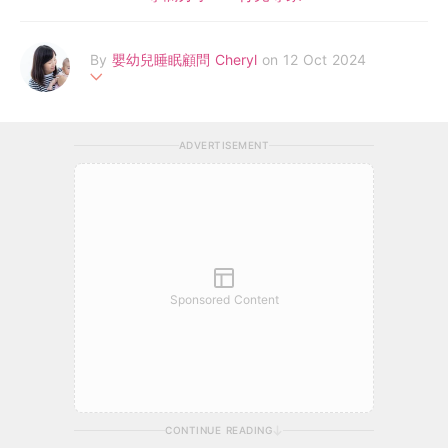
By
嬰幼兒睡眠顧問 Cheryl
on 12 Oct 2024
Cheryl從事教育工作多年，其後成為認可的嬰幼兒睡眠顧問，開設
「Jovial Sleepers - 嬰幼兒睡眠諮詢」， 提供睡眠諮詢服務及為
ADVERTISEMENT
父母而設的網上嬰幼兒睡眠課程，協助父母解決嬰幼兒睡眠問題，
提升小朋友和父母的睡眠質素。我相信「寶寶瞓得好，爸媽就少煩
惱」，希望幫到更多家庭，讓大家都可以有覺好瞓。FB專頁：http
s://fb.me/jovial.sleepers ; IG: jovialsleepers
Sponsored Content
CONTINUE READING