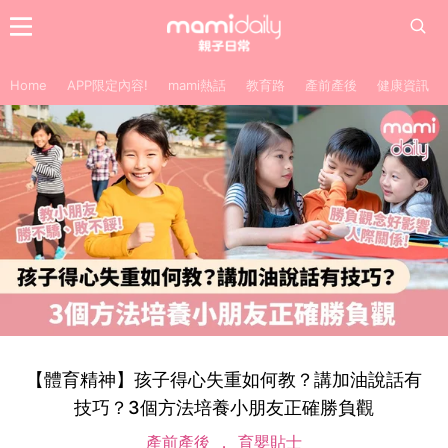
Home
APP限定內容!
mami熱話
教育路
產前產後
健康資訊
【體育精神】孩子得心失重如何教？講加油說話有
技巧？3個方法培養小朋友正確勝負觀
產前產後
育嬰貼士