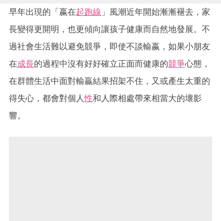
早年出現的「嬴在
起跑線
」風潮近年開始漸漸褪去，家
長變得更開明，也更傾向讓孩子健康而自然地發展。不
過社會生活難以避免競爭，即使不談輸嬴，如果小朋友
在
成長
的過程中沒有好好確立正面而健康的
競爭
心態，
在群體生活中面對輸贏結果招架不住，又或產生太重的
得失心，都會對個人
性
和人際相處帶來相當大的壞影
響。