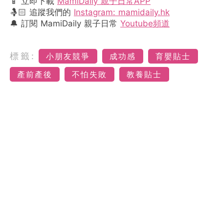
📱 立即下載
MamiDaily 親子日常APP
🤱🏻 追蹤我們的
Instagram: mamidaily.hk
🔔 訂閱 MamiDaily 親子日常
Youtube頻道
標籤:
小朋友競爭
成功感
育嬰貼士
產前產後
不怕失敗
教養貼士