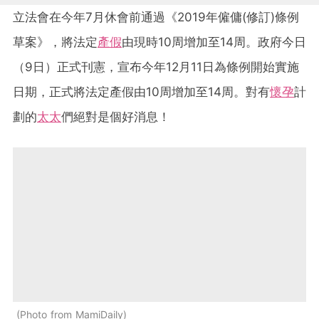
立法會在今年7月休會前通過《2019年僱傭(修訂)條例
草案》，將法定
產假
由現時10周增加至14周。政府今日
（9日）正式刊憲，宣布今年12月11日為條例開始實施
日期，正式將法定產假由10周增加至14周。對有
懷孕
計
劃的
太太
們絕對是個好消息！
Photo from MamiDaily