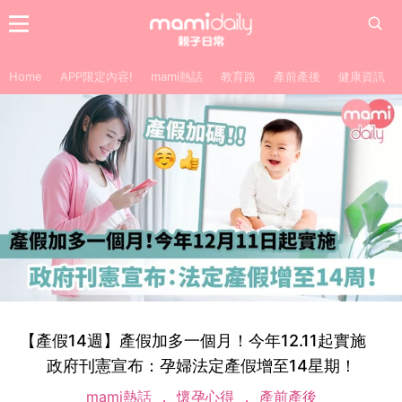
Home
APP限定內容!
mami熱話
教育路
產前產後
健康資訊
【產假14週】產假加多一個月！今年12.11起實施
政府刊憲宣布：孕婦法定產假增至14星期！
mami熱話
懷孕心得
產前產後