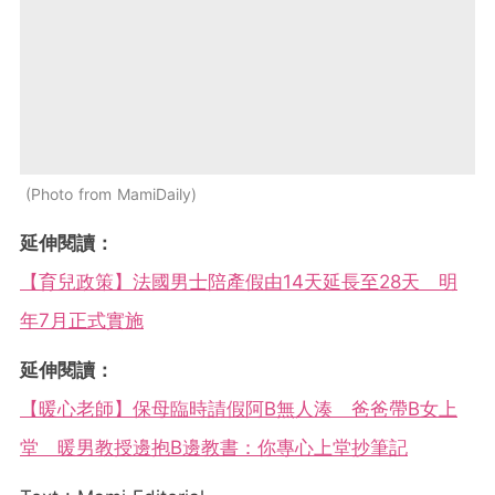
Photo from MamiDaily
延伸閱讀：
【育兒政策】法國男士陪產假由14天延長至28天 明
年7月正式實施
延伸閱讀：
【暖心老師】保母臨時請假阿B無人湊 爸爸帶B女上
堂 暖男教授邊抱B邊教書：你專心上堂抄筆記