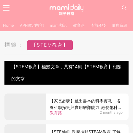
Home
APP限定內容!
mami熱話
教育路
產前產後
健康資訊
標籤：
【STEM教育】
【STEM教育】標籤文章，共有14則【STEM教育】相關
的文章
【家長必睇】跳出書本的科學實戰！培
養科學探究與實用解難能力 激發創科潛
教育路
2 months ago
能
【STEAM】政府推動STEAM教育 了解