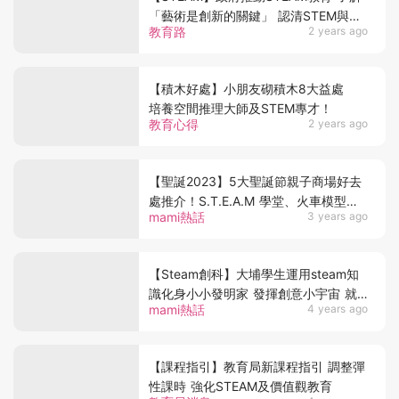
「藝術是創新的關鍵」 認清STEM與
教育路
2 years ago
STEAM分別
【積木好處】小朋友砌積木8大益處
培養空間推理大師及STEM專才！
教育心得
2 years ago
【聖誕2023】5大聖誕節親子商場好去
處推介！S.T.E.A.M 學堂、火車模型展
mami熱話
3 years ago
覽、戶外溜冰！
【Steam創科】大埔學生運用steam知
識化身小小發明家 發揮創意小宇宙 就
mami熱話
4 years ago
連可載人電動車都整到？！
【課程指引】教育局新課程指引 調整彈
性課時 強化STEAM及價值觀教育