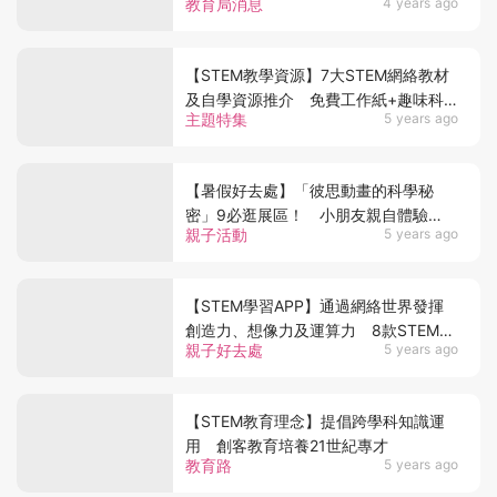
教育局消息
4 years ago
【STEM教學資源】7大STEM網絡教材
及自學資源推介 免費工作紙+趣味科
主題特集
5 years ago
學影片+互動式遊戲
【暑假好去處】「彼思動畫的科學秘
密」9必逛展區！ 小朋友親自體驗
親子活動
5 years ago
STEAM動畫製作
【STEM學習APP】通過網絡世界發揮
創造力、想像力及運算力 8款STEM
親子好去處
5 years ago
APP教材推介！
【STEM教育理念】提倡跨學科知識運
用 創客教育培養21世紀專才
教育路
5 years ago