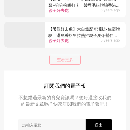
幕+狗狗扮靚打卡 帶埋毛孩體驗香港
親子好去處
5 years ago
仔漁村風味
【暑假好去處】大自然歷奇活動x住宿體
驗 港島香格里拉熱推親子夏令營住宿
親子好去處
5 years ago
假期
查看更多
訂閱我們的電子報
不想錯過最新的育兒資訊嗎？想每週接收我們
的最新文章嗎？快來訂閱我們的電子報吧！
送出