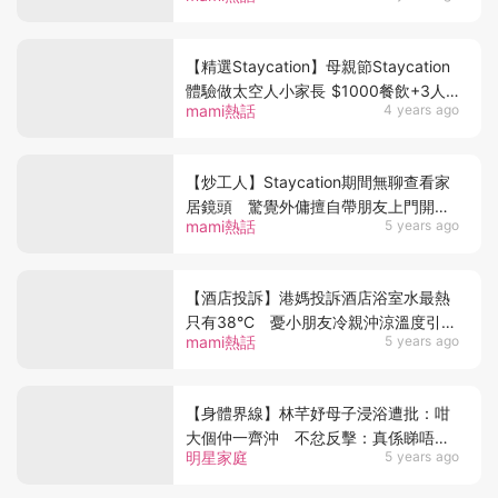
【精選Staycation】母親節Staycation
體驗做太空人小家長 $1000餐飲+3人
mami熱話
4 years ago
自助早餐
【炒工人】Staycation期間無聊查看家
居鏡頭 驚覺外傭擅自帶朋友上門開派
mami熱話
5 years ago
對？
【酒店投訴】港媽投訴酒店浴室水最熱
只有38°C 憂小朋友冷親沖涼溫度引爭
mami熱話
5 years ago
議
【身體界線】林芊妤母子浸浴遭批：咁
大個仲一齊沖 不忿反擊：真係睇唔出
明星家庭
5 years ago
有咩問題