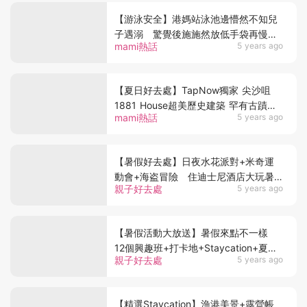
【游泳安全】港媽站泳池邊懵然不知兒
子遇溺 驚覺後施施然放低手袋再慢慢
mami熱話
5 years ago
落水
【夏日好去處】TapNow獨家 尖沙咀
1881 House超美歷史建築 罕有古蹟住
mami熱話
5 years ago
宿體驗 歷史導賞團+威士忌體驗+野餐
遊戲體驗
【暑假好去處】日夜水花派對+米奇運
動會+海盗冒險 住迪士尼酒店大玩暑
親子好去處
5 years ago
假輕旅行
【暑假活動大放送】暑假來點不一樣
12個興趣班+打卡地+Staycation+夏令
親子好去處
5 years ago
營活動推介！
【精選Staycation】漁港美景+露營帳