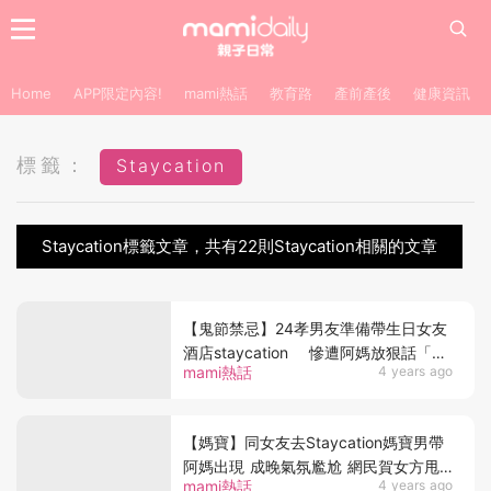
Home
APP限定內容!
mami熱話
教育路
產前產後
健康資訊
標籤：
Staycation
Staycation標籤文章，共有22則Staycation相關的文章
【鬼節禁忌】24孝男友準備帶生日女友
酒店staycation 慘遭阿媽放狠話「鬼
mami熱話
4 years ago
節出街咪洗旨意再翻嚟」
【媽寶】同女友去Staycation媽寶男帶
阿媽出現 成晚氣氛尷尬 網民賀女方甩
mami熱話
4 years ago
難