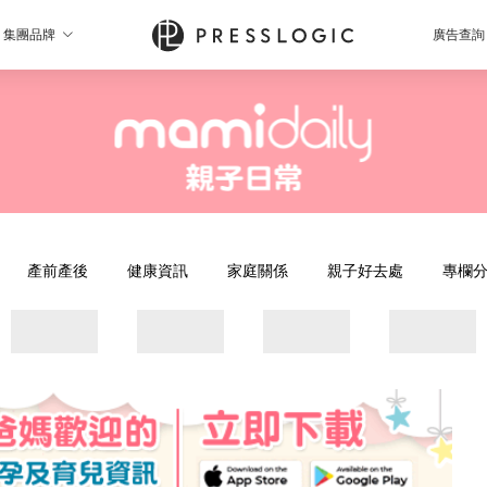
集團品牌
廣告查詢
產前產後
健康資訊
家庭關係
親子好去處
專欄