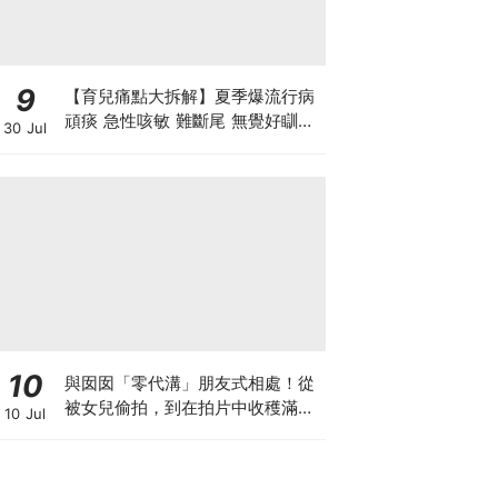
9
【育兒痛點大拆解】夏季爆流行病
頑痰 急性咳敏 難斷尾 無覺好瞓？
30 Jul
中醫教路 一招踢走頑痰斷尾！
10
與囡囡「零代溝」朋友式相處！從
被女兒偷拍，到在拍片中收穫滿足
10 Jul
感！VAL媽｜美如｜KOL媽媽