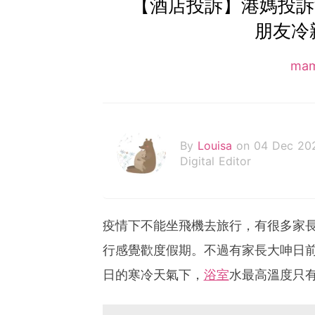
【酒店投訴】港媽投訴
朋友冷
ma
By
Louisa
on 04 Dec 20
Digital Editor
疫情下不能坐飛機去旅行，有很多家
行感覺歡度假期。不過有家長大呻日前
日的寒冷天氣下，
浴室
水最高溫度只有