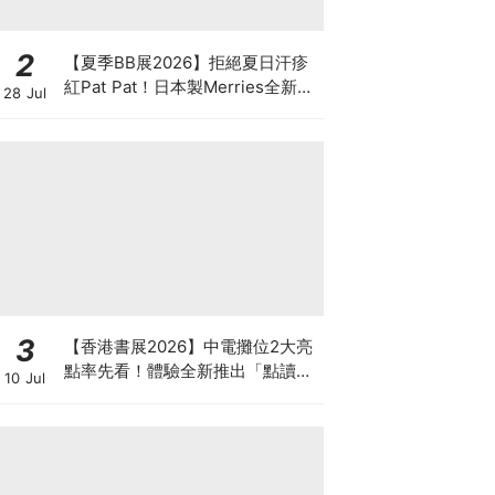
2
【夏季BB展2026】拒絕夏日汗疹
紅Pat Pat！日本製Merries全新超
28 Jul
吸安睡褲挑戰全晚零外漏 皇牌
First Premium系列買1送1！
3
【香港書展2026】中電攤位2大亮
點率先看！體驗全新推出「點讀故
10 Jul
事書」系列＋升級版《低碳城市規
劃師》電子桌遊