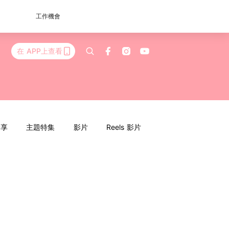
工作機會
在 APP上查看
分享
主題特集
影片
Reels 影片