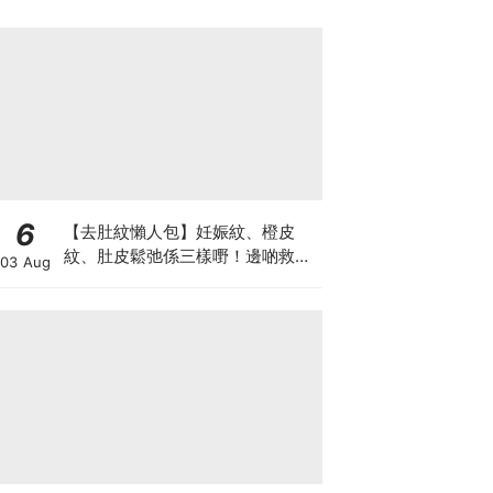
6
【去肚紋懶人包】妊娠紋、橙皮
紋、肚皮鬆弛係三樣嘢！邊啲救得
03 Aug
返、邊啲只能淡化？