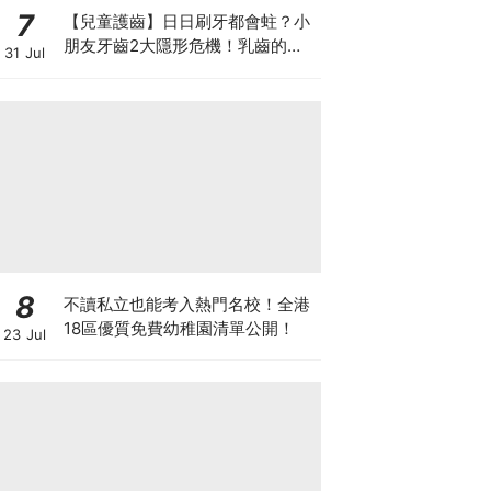
7
【兒童護齒】日日刷牙都會蛀？小
朋友牙齒2大隱形危機！乳齒的琺
31 Jul
瑯質比成人薄弱50%！選牙膏要睇
含氟量！
8
不讀私立也能考入熱門名校！全港
18區優質免費幼稚園清單公開！
23 Jul