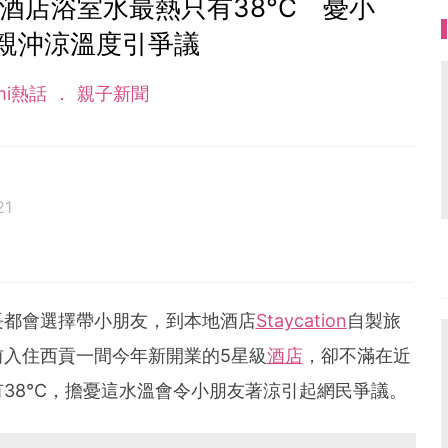
酒店浴室水最熱只有38°C 憂小
親沖涼溫度引爭議
mi熱話
親子新聞
21
長都會選擇帶小朋友，到本地酒店
Staycation
自製旅
入住西貢一間今年新開業的5星級
酒店
，卻不滿在近
38°C，擔憂這水溫會令小朋友著涼引起網民爭議。