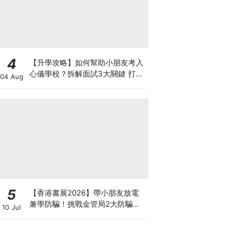
4
【升學攻略】如何幫助小朋友考入
心儀學校？拆解面試3大關鍵 打好
04 Aug
多元智能發展的營養基礎
5
【香港書展2026】帶小朋友放電
兼學防騙！挑戰金管局2大防騙遊
10 Jul
戲、贏「嗱喳蕉」購物袋及多款驚
喜紀念品！