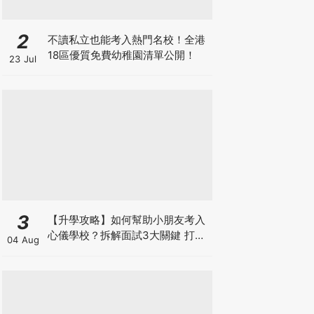
2
不讀私立也能考入熱門名校！全港
18區優質免費幼稚園清單公開！
23 Jul
3
【升學攻略】如何幫助小朋友考入
心儀學校？拆解面試3大關鍵 打好
04 Aug
多元智能發展的營養基礎