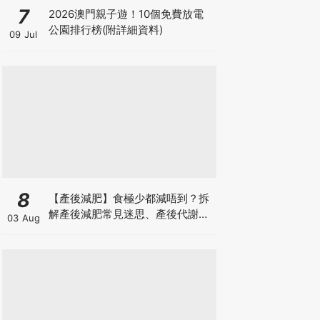
7
2026澳門親子遊！10個免費放電
公園排行榜(附詳細資料)
09 Jul
8
【產後減肥】食極少都減唔到？拆
解產後減肥常見迷思、產後代謝、
03 Aug
水腫原因＋淋巴引流、Onda Pro
修身攻略