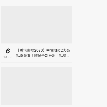
6
【香港書展2026】中電攤位2大亮
點率先看！體驗全新推出「點讀故
10 Jul
事書」系列＋升級版《低碳城市規
劃師》電子桌遊