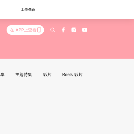
工作機會
在 APP上查看
分享
主題特集
影片
Reels 影片