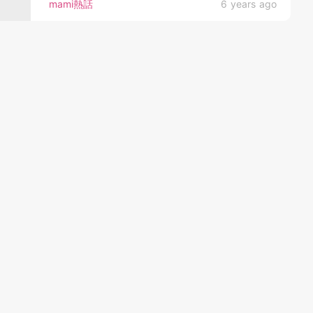
mami熱話
6 years ago