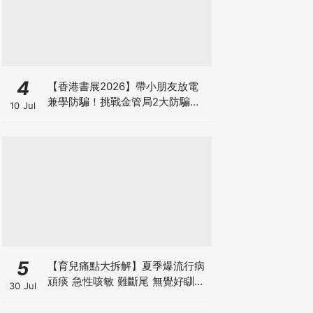
4
【香港書展2026】帶小朋友放電
兼學防騙！挑戰金管局2大防騙遊
10 Jul
戲、贏「嗱喳蕉」購物袋及多款驚
喜紀念品！
5
【育兒痛點大拆解】夏季爆流行病
頑痰 急性咳敏 難斷尾 無覺好瞓？
30 Jul
中醫教路 一招踢走頑痰斷尾！