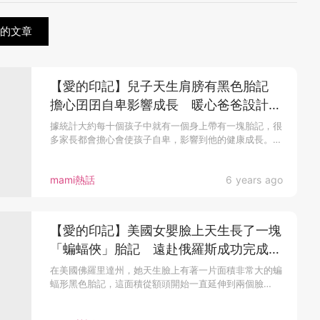
關的文章
【愛的印記】兒子天生肩膀有黑色胎記
擔心囝囝自卑影響成長 暖心爸爸設計同
款胎記紋身貼紙
據統計大約每十個孩子中就有一個身上帶有一塊胎記，很
多家長都會擔心會使孩子自卑，影響到他的健康成長。
而...
mami熱話
6 years ago
【愛的印記】美國女嬰臉上天生長了一塊
「蝙蝠俠」胎記 遠赴俄羅斯成功完成第
一次手術
在美國佛羅里達州，她天生臉上有著一片面積非常大的蝙
蝠形黑色胎記，這面積從額頭開始一直延伸到兩個臉
頰，...