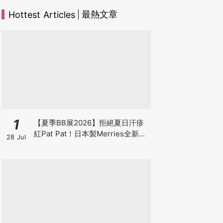
最熱文章
Hottest Articles
1
【夏季BB展2026】拒絕夏日汗疹
紅Pat Pat！日本製Merries全新超
28 Jul
吸安睡褲挑戰全晚零外漏 皇牌
First Premium系列買1送1！