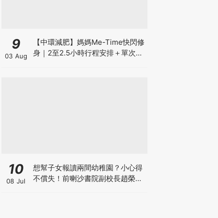
9
【中環減肥】媽媽Me-Time快閃修
身｜2至2.5小時行程安排＋單次收
03 Aug
費攻略
10
想幫子女報讀兩間幼稚園？小心得
不償失！前喇沙書院副校長趙榮
08 Jul
德：先問自己能否解決這3大問
題！