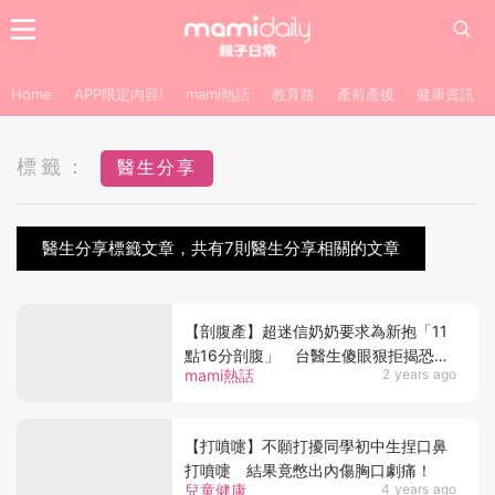
Home
APP限定內容!
mami熱話
教育路
產前產後
健康資訊
標籤：
醫生分享
醫生分享標籤文章，共有7則醫生分享相關的文章
【剖腹產】超迷信奶奶要求為新抱「11
點16分剖腹」 台醫生傻眼狠拒揭恐怖
mami熱話
2 years ago
後果
【打噴嚏】不願打擾同學初中生捏口鼻
打噴嚏 結果竟憋出內傷胸口劇痛！
兒童健康
4 years ago