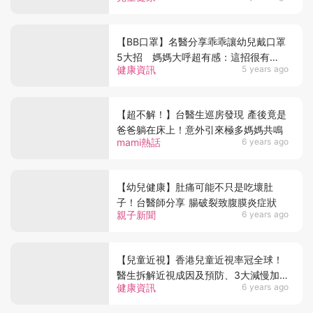
【BB口罩】名醫分享乖乖讓幼兒戴口罩
5大招 媽媽大呼超有感：這招很有
健康資訊
5 years ago
效！
【超不解！】台醫生巡房發現 產後竟是
爸爸躺在床上！意外引來極多媽媽共鳴
mami熱話
6 years ago
【幼兒健康】肚痛可能不只是吃壞肚
子！台醫師分享 腸破裂致腹膜炎症狀
親子新聞
6 years ago
【兒童近視】香港兒童近視率冠全球！
醫生拆解近視成因及預防、3大減慢加
健康資訊
6 years ago
深方法