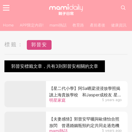
Home
APP限定內容!
mami熱話
教育路
產前產後
健康資訊
標籤：
郭晉安
郭晉安標籤文章，共有3則郭晉安相關的文章
【星二代小學】阿Sa晒梁浸浸放學照揭
讀上海貴族學校 和Jasper成校友 星二
明星家庭
5 years ago
代讀咩國際學校？
【夫妻感情】郭晉安罕曬與歐倩怡合照
放閃 曾遇婚姻瓶頸約定共同走過危機
mami熱話
5 years ago