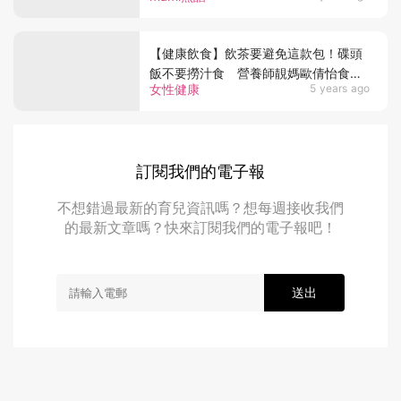
【健康飲食】飲茶要避免這款包！碟頭
飯不要撈汁食 營養師靚媽歐倩怡食住
女性健康
5 years ago
瘦的秘密
訂閱我們的電子報
不想錯過最新的育兒資訊嗎？想每週接收我們
的最新文章嗎？快來訂閱我們的電子報吧！
送出