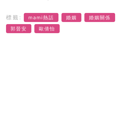
標籤:
mami熱話
婚姻
婚姻關係
郭晉安
歐倩怡