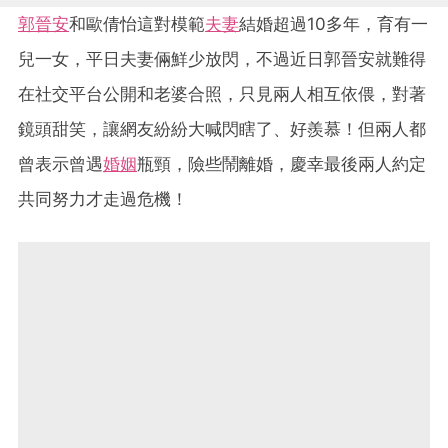
郭晉安
和歐倩怡這對模範
夫妻
結婚超過10多年，育有一
兒一女，平日夫妻倆鮮少放閃，不過近日郭晉安就難得
在社交平台公開和老婆合照，只見兩人相互依偎，對著
鏡頭甜笑，讓網友紛紛大喊閃瞎了、好羨慕！但兩人都
曾表示曾遇
婚姻
瓶頸，險些鬧離婚，慶幸最後兩人約定
共同努力才走過危機！