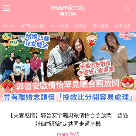
Home
APP限定內容!
mami熱話
教育路
產前產後
健康資訊
【夫妻感情】郭晉安罕曬與歐倩怡合照放閃 曾遇
婚姻瓶頸約定共同走過危機
mami熱話