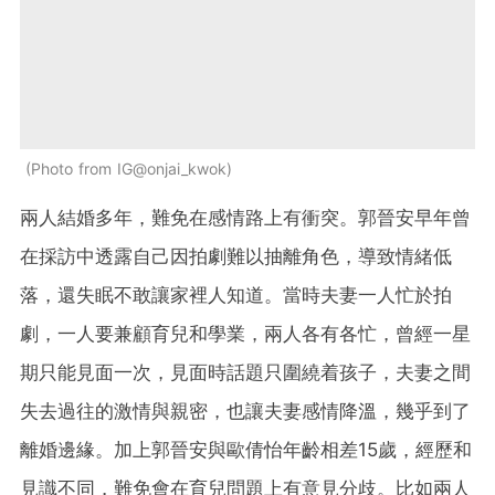
Photo from IG@onjai_kwok
兩人結婚多年，難免在感情路上有衝突。郭晉安早年曾
在採訪中透露自己因拍劇難以抽離角色，導致情緒低
落，還失眠不敢讓家裡人知道。當時夫妻一人忙於拍
劇，一人要兼顧育兒和學業，兩人各有各忙，曾經一星
期只能見面一次，見面時話題只圍繞着孩子，夫妻之間
失去過往的激情與親密，也讓夫妻感情降溫，幾乎到了
離婚邊緣。加上郭晉安與歐倩怡年齡相差15歲，經歷和
見識不同，難免會在育兒問題上有意見分歧。比如兩人