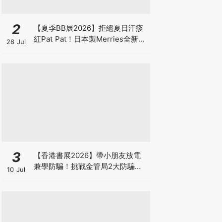
2
【夏季BB展2026】拒絕夏日汗疹
紅Pat Pat！日本製Merries全新超
28 Jul
吸安睡褲挑戰全晚零外漏 皇牌
First Premium系列買1送1！
3
【香港書展2026】帶小朋友放電
兼學防騙！挑戰金管局2大防騙遊
10 Jul
戲、贏「嗱喳蕉」購物袋及多款驚
喜紀念品！