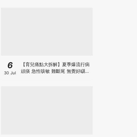
6
【育兒痛點大拆解】夏季爆流行病
頑痰 急性咳敏 難斷尾 無覺好瞓？
30 Jul
中醫教路 一招踢走頑痰斷尾！