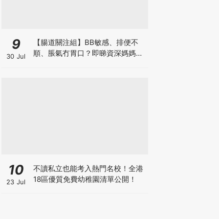
9
【腸道關注組】BB敏感、排便不
順、脹氣冇胃口？即睇資深媽媽分
30 Jul
享經驗之談 輕鬆解決湊B煩惱
10
不讀私立也能考入熱門名校！全港
18區優質免費幼稚園清單公開！
23 Jul