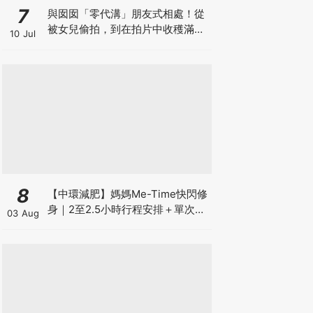
7
與囡囡「零代溝」朋友式相處！從
被女兒偷拍，到在拍片中收穫滿足
10 Jul
感！VAL媽｜美如｜KOL媽媽
8
【中環減肥】媽媽Me-Time快閃修
身｜2至2.5小時行程安排＋單次收
03 Aug
費攻略