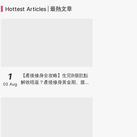
最熱文章
Hottest Articles
1
【產後修身全攻略】生完B個肚點
解收唔返？產後修身黃金期、腹直
03 Aug
肌分離、紮肚定做機一次睇