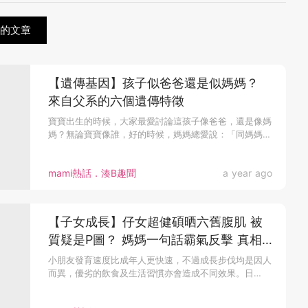
關的文章
【遺傳基因】孩子似爸爸還是似媽媽？
來自父系的六個遺傳特徵
寶寶出生的時候，大家最愛討論這孩子像爸爸，還是像媽
媽？無論寶寶像誰，好的時候，媽媽總愛說：「同媽媽
一...
mami熱話．湊B趣聞
a year ago
【子女成長】仔女超健碩晒六舊腹肌 被
質疑是P圖？ 媽媽一句話霸氣反擊 真相
曝光勁無奈
小朋友發育速度比成年人更快速，不過成長步伐均是因人
而異，優劣的飲食及生活習慣亦會造成不同效果。日
前，...