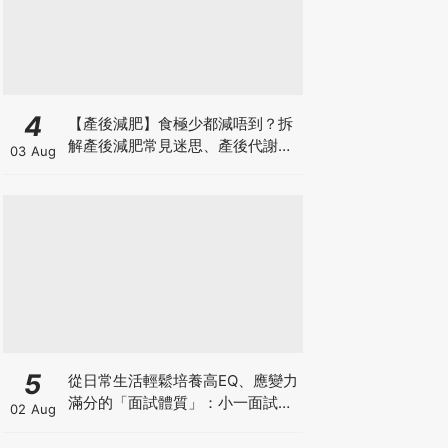
4
【產後減肥】食極少都減唔到？拆
解產後減肥常見迷思、產後代謝、
03 Aug
水腫原因＋淋巴引流、Onda Pro
修身攻略
5
從日常生活輕鬆培養高EQ、應變力
滿分的「面試體質」：小一面試最
02 Aug
強備戰指南