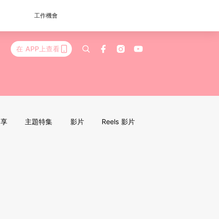
工作機會
在 APP上查看
分享
主題特集
影片
Reels 影片