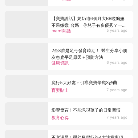
【寶寶說話】奶奶迫6個月大BB嗌嫲嫲
不果嫌蠢 台媽：你兒子有多優秀？一出
mami熱話
5 years ago
生便會叫人？
2至8歲是足弓發育時期！ 醫生分享小朋
友患扁平足原因＋預防方法
健康資訊
6 years ago
爬行5大好處＋引導寶寶學爬3步曲
育嬰貼士
7 years ago
影響發育！不能忽視孩子的日常習慣
教育心得
7 years ago
不宜過早！嬰幼兒學行路4大注意事項