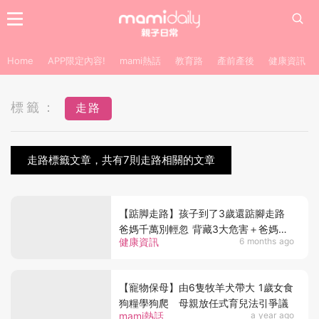
Home
APP限定內容!
mami熱話
教育路
產前產後
健康資訊
標籤：
走路
走路標籤文章，共有7則走路相關的文章
【踮脚走路】孩子到了3歲還踮腳走路
爸媽千萬別輕忽 背藏3大危害＋爸媽必
健康資訊
6 months ago
知居家引導方法
【寵物保母】由6隻牧羊犬帶大 1歲女食
狗糧學狗爬 母親放任式育兒法引爭議
mami熱話
a year ago