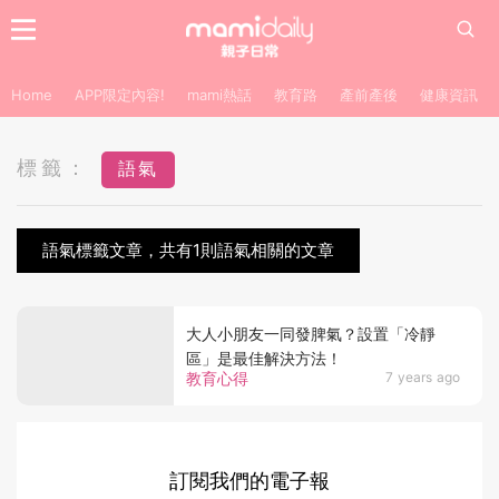
Home
APP限定內容!
mami熱話
教育路
產前產後
健康資訊
標籤：
語氣
語氣標籤文章，共有1則語氣相關的文章
大人小朋友一同發脾氣？設置「冷靜
區」是最佳解決方法！
教育心得
7 years ago
訂閱我們的電子報