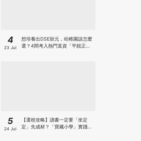
4
想培養出DSE狀元，幼稚園該怎麼
選？4間考入熱門直資「平靚正」
23 Jul
免費幼稚園！
5
【選校攻略】讀書一定要「坐定
定」先成材？「寶藏小學」實踐動
24 Jul
靜循環激發孩子潛能