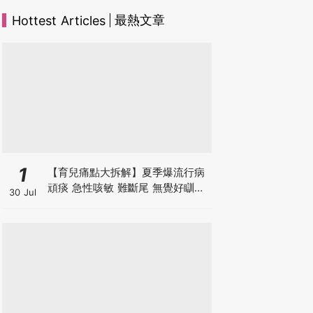
最熱文章
Hottest Articles
1
【育兒痛點大拆解】夏季爆流行病
頑痰 急性咳敏 難斷尾 無覺好瞓？
30 Jul
中醫教路 一招踢走頑痰斷尾！