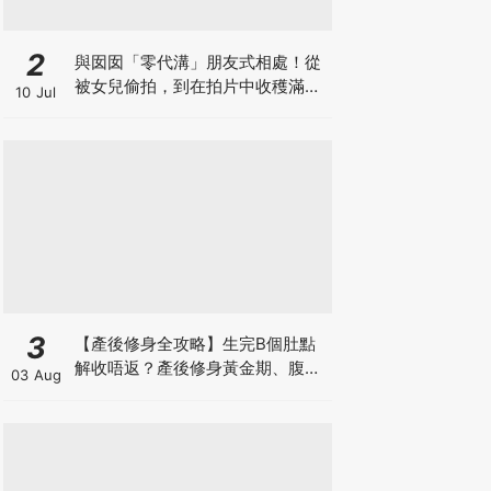
2
與囡囡「零代溝」朋友式相處！從
被女兒偷拍，到在拍片中收穫滿足
10 Jul
感！VAL媽｜美如｜KOL媽媽
3
【產後修身全攻略】生完B個肚點
解收唔返？產後修身黃金期、腹直
03 Aug
肌分離、紮肚定做機一次睇