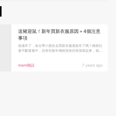
送豬迎鼠！新年買新衣服原因＋4個注意
事項
就過年了，各位帶小朋友去買新衣服過鼠年了嗎？雖然社
會不斷發展中，但有些新年傳統習俗仍有保留起來，就
像...
mami熱話
7 years ago