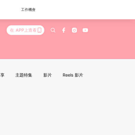
工作機會
在 APP上查看
分享
主題特集
影片
Reels 影片