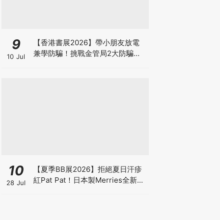
9
【香港書展2026】帶小朋友放電
兼學防騙！挑戰金管局2大防騙遊
10 Jul
戲、贏「嗱喳蕉」購物袋及多款驚
喜紀念品！
10
【夏季BB展2026】拒絕夏日汗疹
紅Pat Pat！日本製Merries全新超
28 Jul
吸安睡褲挑戰全晚零外漏 皇牌
First Premium系列買1送1！