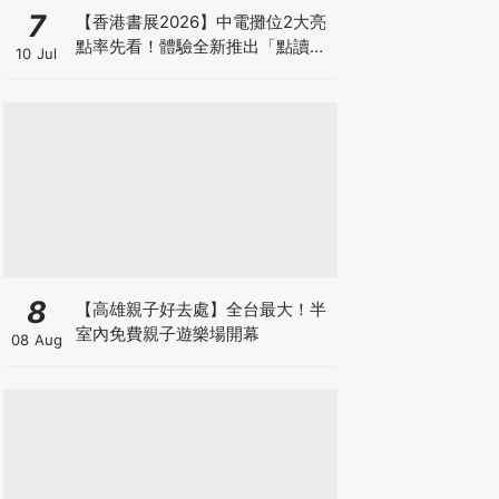
7
【香港書展2026】中電攤位2大亮
點率先看！體驗全新推出「點讀故
10 Jul
事書」系列＋升級版《低碳城市規
劃師》電子桌遊
8
【高雄親子好去處】全台最大！半
室內免費親子遊樂場開幕
08 Aug