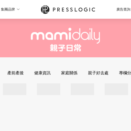
集團品牌
廣告查詢
產前產後
健康資訊
家庭關係
親子好去處
專欄