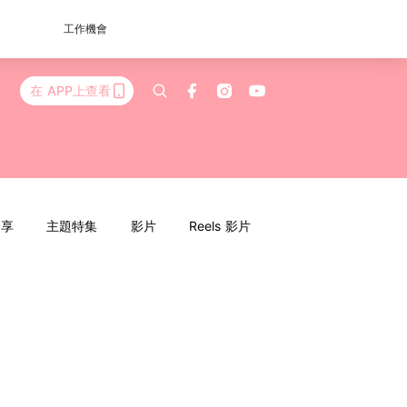
工作機會
在 APP上查看
分享
主題特集
影片
Reels 影片