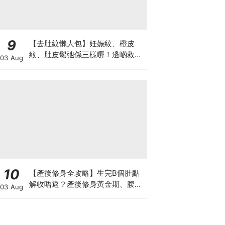
9
【去肚紋懶人包】妊娠紋、橙皮
紋、肚皮鬆弛係三樣嘢！邊啲救得
03 Aug
返、邊啲只能淡化？
10
【產後修身全攻略】生完B個肚點
解收唔返？產後修身黃金期、腹直
03 Aug
肌分離、紮肚定做機一次睇