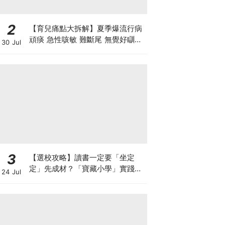
2
【育兒痛點大拆解】夏季爆流行病
頑痰 急性咳敏 難斷尾 無覺好瞓？
30 Jul
中醫教路 一招踢走頑痰斷尾！
3
【選校攻略】讀書一定要「坐定
定」先成材？「寶藏小學」實踐動
24 Jul
靜循環激發孩子潛能