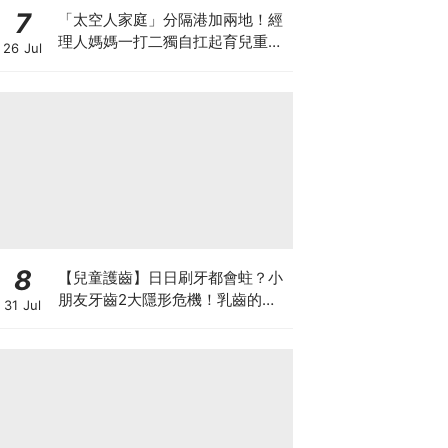
7
「太空人家庭」分隔港加兩地！經
理人媽媽一打二獨自扛起育兒重
26 Jul
擔！Stephanie｜經理人｜太空人
家庭｜職場媽媽
8
【兒童護齒】日日刷牙都會蛀？小
朋友牙齒2大隱形危機！乳齒的琺
31 Jul
瑯質比成人薄弱50%！選牙膏要睇
含氟量！