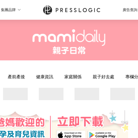
集團品牌
廣告查詢
產前產後
健康資訊
家庭關係
親子好去處
專欄