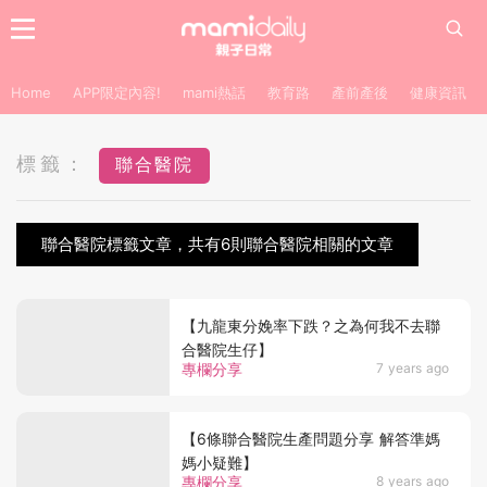
Home
APP限定內容!
mami熱話
教育路
產前產後
健康資訊
標籤：
聯合醫院
聯合醫院標籤文章，共有6則聯合醫院相關的文章
【九龍東分娩率下跌？之為何我不去聯
合醫院生仔】
專欄分享
7 years ago
【6條聯合醫院生產問題分享 解答準媽
媽小疑難】
專欄分享
8 years ago