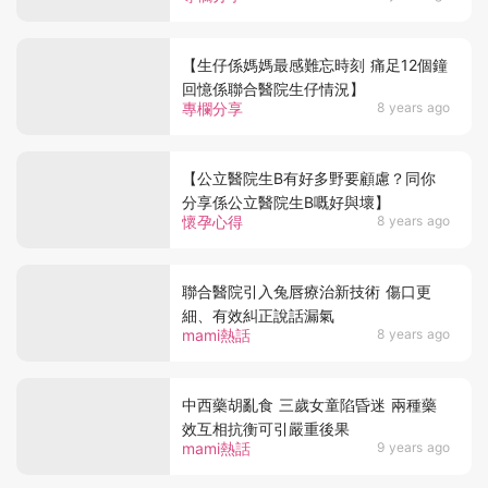
【生仔係媽媽最感難忘時刻 痛足12個鐘
回憶係聯合醫院生仔情況】
專欄分享
8 years ago
【公立醫院生B有好多野要顧慮？同你
分享係公立醫院生B嘅好與壞】
懷孕心得
8 years ago
聯合醫院引入兔唇療治新技術 傷口更
細、有效糾正說話漏氣
mami熱話
8 years ago
中西藥胡亂食 三歲女童陷昏迷 兩種藥
效互相抗衡可引嚴重後果
mami熱話
9 years ago