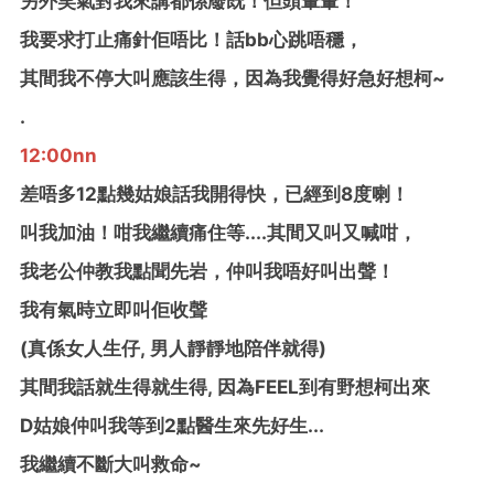
另外笑氣對我來講都係廢既！但頭暈暈！
我要求打止痛針佢唔比！話bb心跳唔穩，
其間我不停大叫應該生得，因為我覺得好急好想柯~
.
12:00nn
差唔多12點幾姑娘話我開得快，已經到8度喇！
叫我加油！咁我繼續痛住等....其間又叫又喊咁，
我老公仲教我點聞先岩，仲叫我唔好叫出聲！
我有氣時立即叫佢收聲
(真係女人生仔, 男人靜靜地陪伴就得)
其間我話就生得就生得, 因為FEEL到有野想柯出來
D姑娘仲叫我等到2點醫生來先好生...
我繼續不斷大叫救命~