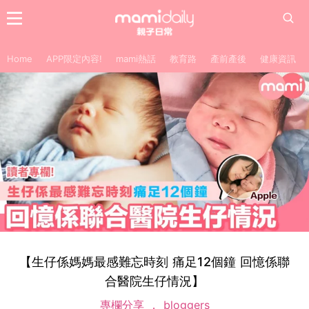
Home
APP限定內容!
mami熱話
教育路
產前產後
健康資訊
【生仔係媽媽最感難忘時刻 痛足12個鐘 回憶係聯
合醫院生仔情況】
專欄分享
bloggers