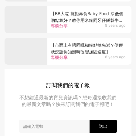
【BB大咗 抗拒再食Baby Food 淨低個
啲點算好？教你用米糊同牙仔餅製牛油
專欄分享
8 years ago
果木糠布丁杯】
【市面上有唔同嘅糊糊點揀先岩？便便
狀況話你知幾時改變加固速度】
專欄分享
8 years ago
訂閱我們的電子報
不想錯過最新的育兒資訊嗎？想每週接收我們
的最新文章嗎？快來訂閱我們的電子報吧！
送出