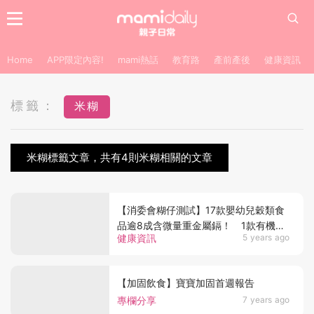
Home
APP限定內容!
mami熱話
教育路
產前產後
健康資訊
標籤：
米糊
米糊標籤文章，共有4則米糊相關的文章
【消委會糊仔測試】17款嬰幼兒穀類食
品逾8成含微量重金屬鎘！ 1款有機米
健康資訊
5 years ago
糊含砒霜？
【加固飲食】寶寶加固首週報告
專欄分享
7 years ago