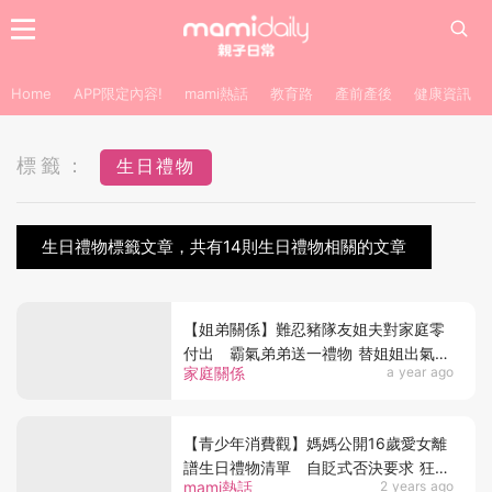
Home
APP限定內容!
mami熱話
教育路
產前產後
健康資訊
標籤：
生日禮物
生日禮物標籤文章，共有14則生日禮物相關的文章
【姐弟關係】難忍豬隊友姐夫對家庭零
付出 霸氣弟弟送一禮物 替姐姐出氣贏
家庭關係
a year ago
讚賞
【青少年消費觀】媽媽公開16歲愛女離
譜生日禮物清單 自貶式否決要求 狂酸
mami熱話
2 years ago
「媽媽內衣都穿超市的！」