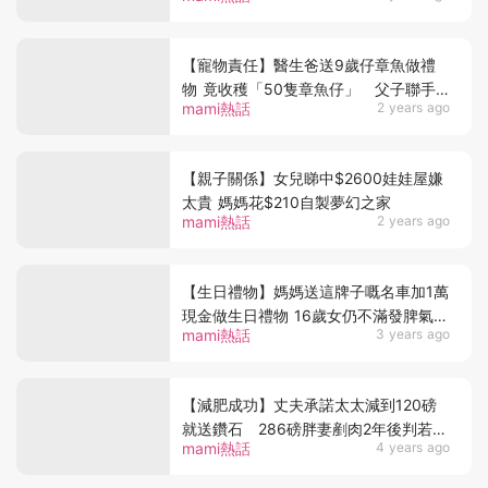
【寵物責任】醫生爸送9歲仔章魚做禮
物 竟收穫「50隻章魚仔」 父子聯手
mami熱話
2 years ago
救治 走紅網絡迎溫馨結局！
【親子關係】女兒睇中$2600娃娃屋嫌
太貴 媽媽花$210自製夢幻之家
mami熱話
2 years ago
【生日禮物】媽媽送這牌子嘅名車加1萬
現金做生日禮物 16歲女仍不滿發脾氣
mami熱話
3 years ago
批史上最差禮物
【減肥成功】丈夫承諾太太減到120磅
就送鑽石 286磅胖妻剷肉2年後判若兩
mami熱話
4 years ago
人