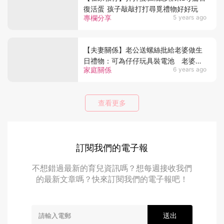
復活蛋 孩子敲敲打打尋覓禮物好好玩
專欄分享
5 years ago
【夫妻關係】老公送螺絲批給老婆做生
日禮物：可為仔仔玩具裝電池 老婆不
家庭關係
6 years ago
應該只剩下「孩子的媽」這個身份
查看更多
訂閱我們的電子報
不想錯過最新的育兒資訊嗎？想每週接收我們
的最新文章嗎？快來訂閱我們的電子報吧！
送出