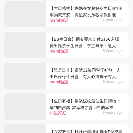
【生日禮物】媽媽在女兒好友生日會1個
舉動惹眾怒 壽星家長斥破壞派對老公
mami熱話
4 years ago
亦不撐她
【BB生日會】朋友要求支付$150入場
費出席孩子生日會 事主無奈：逼人夾
mami熱話
5 years ago
錢幫你個女慶祝？
【誰是誰非】邀請22位同學仔卻無一人
出席仔仔生日會 有人心痛孩子有人反
mami熱話
5 years ago
批評媽媽安排
【生日有禮】楊采妮收最佳生日禮物：
睡到自然醒 當母親才會明白的幸福
明星家庭
5 years ago
【在家教育】扑扑蛋糕概念聯乘Diy驚喜