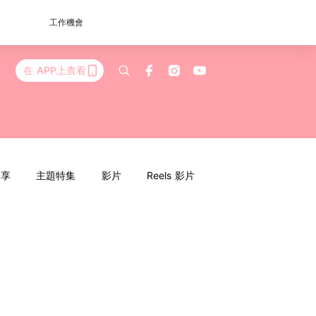
工作機會
在 APP上查看
分享
主題特集
影片
Reels 影片