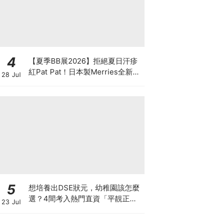
4
【夏季BB展2026】拒絕夏日汗疹
紅Pat Pat！日本製Merries全新超
28 Jul
吸安睡褲挑戰全晚零外漏 皇牌
First Premium系列買1送1！
5
想培養出DSE狀元，幼稚園該怎麼
選？4間考入熱門直資「平靚正」
23 Jul
免費幼稚園！