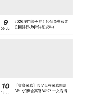
9
2026澳門親子遊！10個免費放電
公園排行榜(附詳細資料)
09 Jul
10
【寶寶敏感】若父母有敏感問題
BB中招機會高達80%? 一文看清預
13 Jul
防敏感關鍵因素！