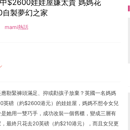
$2600娃娃屋嫌太貴 媽媽花
10自製夢幻之家
mami熱話
4
母的喜怒哀樂，以及無私的愛！
長應勒緊褲頭滿足、抑或勸孩子放棄？英國一名媽媽
0英磅（約$2600港元）的娃娃屋，媽媽不想令女兒
於是她用一雙巧手，成功改裝一個舊櫃，變成三層有
家，最終只花去20英磅（約$210港元），而且女兒更