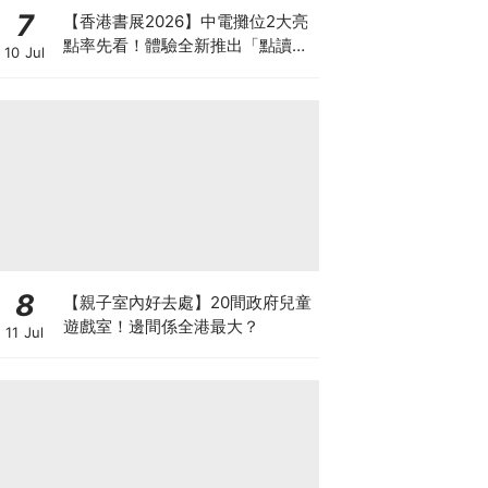
7
【香港書展2026】中電攤位2大亮
點率先看！體驗全新推出「點讀故
10 Jul
事書」系列＋升級版《低碳城市規
劃師》電子桌遊
8
【親子室內好去處】20間政府兒童
遊戲室！邊間係全港最大？
11 Jul