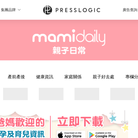
集團品牌
廣告查詢
產前產後
健康資訊
家庭關係
親子好去處
專欄