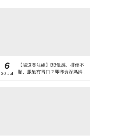
6
【腸道關注組】BB敏感、排便不
順、脹氣冇胃口？即睇資深媽媽分
30 Jul
享經驗之談 輕鬆解決湊B煩惱