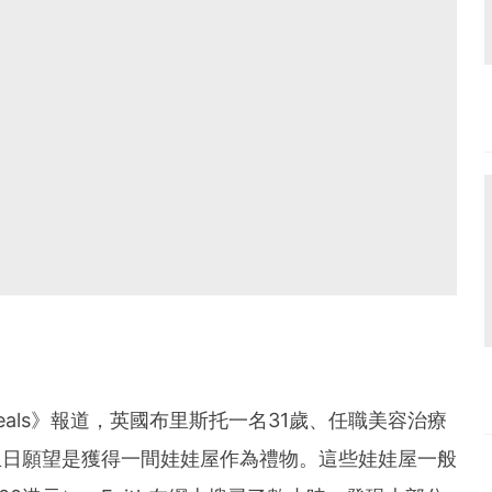
st Deals》報道，英國布里斯托一名31歲、任職美容治療
女兒5歲生日願望是獲得一間娃娃屋作為禮物。這些娃娃屋一般