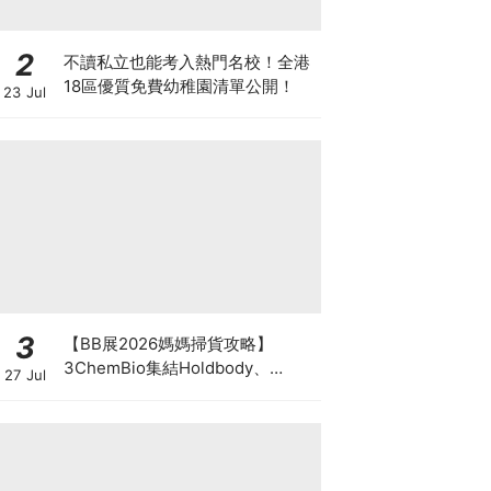
2
不讀私立也能考入熱門名校！全港
18區優質免費幼稚園清單公開！
23 Jul
3
【BB展2026媽媽掃貨攻略】
3ChemBio集結Holdbody、
27 Jul
ProVen、森下仁丹、Return人氣
品牌激減！低至18折＋買3送1＋原
箱優惠低至65折