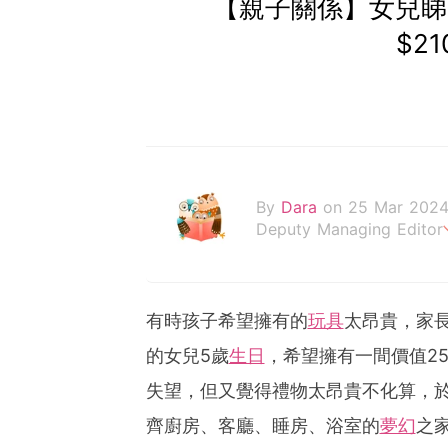
【親子關係】女兒睇中
$2
By
Dara
on 25 Mar 202
Deputy Managing Editor
當自己成為父母，才明白父
有時孩子希望擁有的
玩具
太昂貴，家
的女兒5歲
生日
，希望擁有一間價值25
失望，但又覺得禮物太昂貴不化算，
齊廚房、客廳、睡房、浴室的
夢幻
之