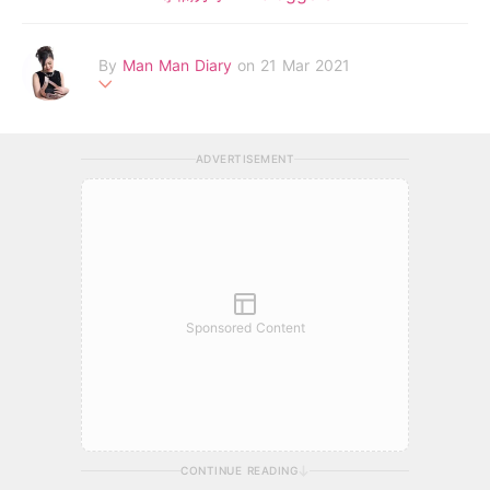
By
Man Man Diary
on 21 Mar 2021
我係Man Man! 前學校老師變身半職媽媽。於英國主修民族音樂
系，並取得碩士學位。擁有鋼琴高級演奏級文憑及蒙特梭利教學文
ADVERTISEMENT
憑。喜歡音樂、動物、卡通片。
FB page: Man Man Diary
email:
diarymanman@gmail.com
Sponsored Content
CONTINUE READING