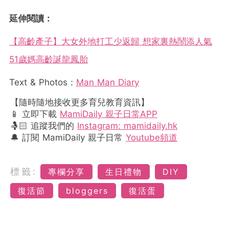
延伸閱讀：
【高齡產子】大女外地打工少返歸 想家裏熱鬧添人氣
51歲媽高齡誕龍鳳胎
Text & Photos：
Man Man Diary
【隨時隨地接收更多育兒教育資訊】
📱 立即下載
MamiDaily 親子日常APP
🤱🏻 追蹤我們的
Instagram: mamidaily.hk
🔔 訂閱 MamiDaily 親子日常
Youtube頻道
標籤:
專欄分享
生日禮物
DIY
復活節
bloggers
復活蛋