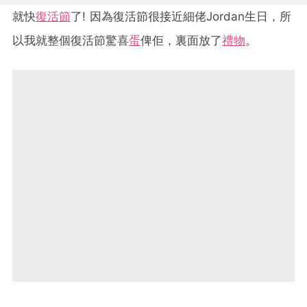
就快
復活節
了! 因為復活節很接近細佬Jordan生日，所
以我就整個復活節驚喜
蛋
俾佢，裏面放了
禮物
。