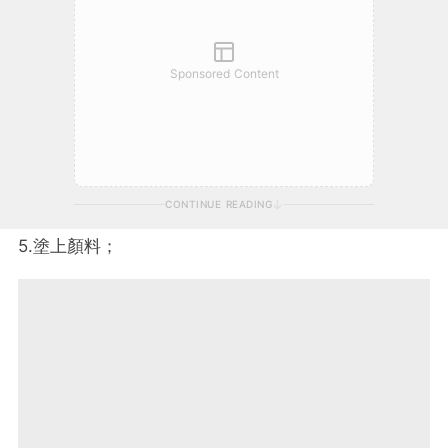
Sponsored Content
CONTINUE READING
5.塗上顏料；