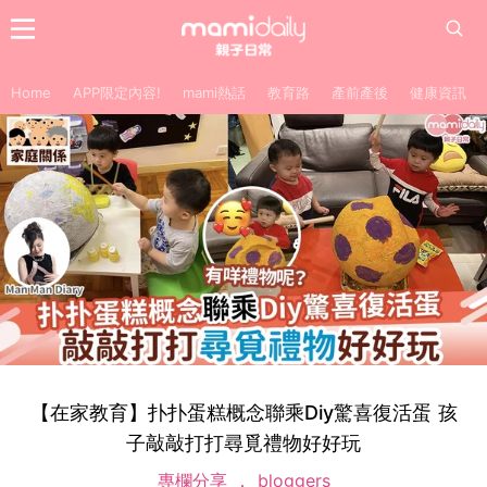
Home
APP限定內容!
mami熱話
教育路
產前產後
健康資訊
【在家教育】扑扑蛋糕概念聯乘Diy驚喜復活蛋 孩
子敲敲打打尋覓禮物好好玩
專欄分享
bloggers