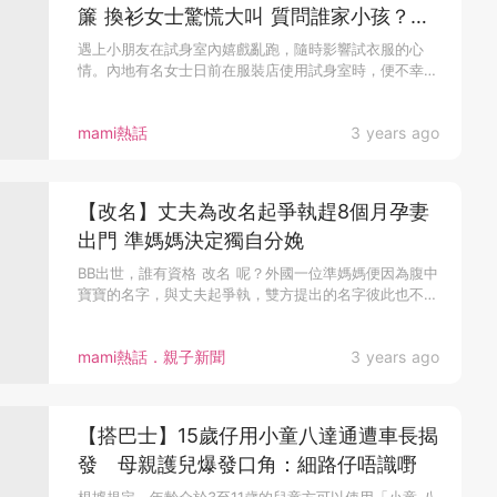
簾 換衫女士驚慌大叫 質問誰家小孩？家
長反指「仲咩同細路計較」
遇上小朋友在試身室內嬉戲亂跑，隨時影響試衣服的心
情。內地有名女士日前在服裝店使用試身室時，便不幸遇
到...
mami熱話
3 years ago
【改名】丈夫為改名起爭執趕8個月孕妻
出門 準媽媽決定獨自分娩
BB出世，誰有資格 改名 呢？外國一位準媽媽便因為腹中
寶寶的名字，與丈夫起爭執，雙方提出的名字彼此也不滿
意，丈夫生氣地趕...
mami熱話．親子新聞
3 years ago
【搭巴士】15歲仔用小童八達通遭車長揭
發 母親護兒爆發口角：細路仔唔識嘢