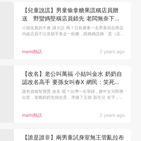
【兒童說謊】男童偷拿糖果謊稱店員贈
送 野蠻媽堅稱店員錯先 老闆無奈下跪
道歉！
小朋友真的不會 講大話 嗎？日前廣東一名男童就在商店
內趁店員不注意順手拿走一粒糖，跟媽媽謊稱「是（店
員）哥哥給我的」。豈...
mami熱話
2 years ago
【改名】老公叫萬福 小姑叫金水 奶奶自
認改名高手 要孫女叫春X 網民：笑死人
了
誰有資格幫寶寶 改名 呢？台灣一名孕婦，腹中女兒即將
出世，老爺奶奶也很在意，準備了五個 新生兒 名字，最
後揀選了其中一個...
mami熱話
2 years ago
【誰是誰非】兩男童試身室無王管亂拉布