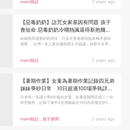
mami熱話
2 years ago
【惡毒奶奶】詛咒女家基因有問題 孩子
會短命 惡毒奶奶冷嘲熱諷逼得新抱幾乎
崩潰
結婚後與老爺奶奶同住，許多夫妻都會面臨各種矛盾與
挑戰 ，台灣一名人妻在婚前跟丈夫協議，短暫住在男
家，想不到這段日子變成...
mami熱話
2 years ago
【暑期作業】女童為暑期作業記錄四兄弟
姊妹爭吵日常 10日超過100場爭執詳細
分析網驚嘆
日本有一名讀小學6年級的女童，在暑假期間完成了一份
研究報告，記錄了家中4兄弟姊妹在10日內所發生的1...
mami熱話．親子新聞
2 years ago