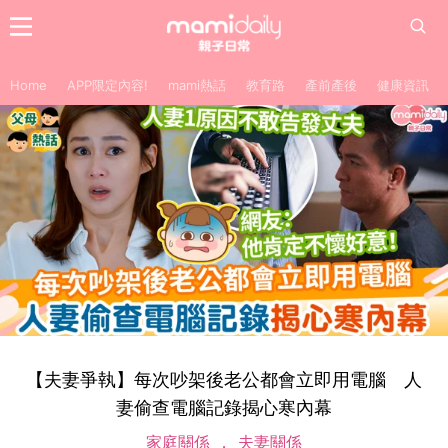
Home
APP限定內容!
mami熱話
教育路
產前產後
健康資訊
【夫妻爭執】每次吵架後老公都會立即用電腦 人
妻偷查電腦記錄揭心寒內幕
家庭關係
夫妻關係