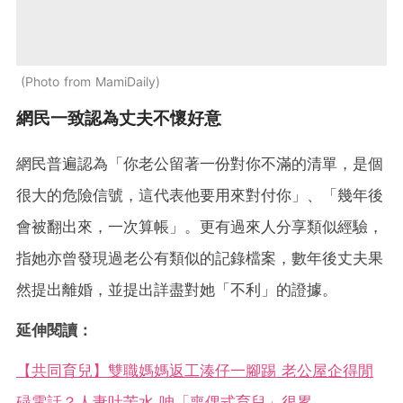
Photo from MamiDaily
網民一致認為丈夫不懷好意
網民普遍認為「你老公留著一份對你不滿的清單，是個
很大的危險信號，這代表他要用來對付你」、「幾年後
會被翻出來，一次算帳」。更有過來人分享類似經驗，
指她亦曾發現過老公有類似的記錄檔案，數年後丈夫果
然提出離婚，並提出詳盡對她「不利」的證據。
延伸閱讀：
【共同育兒】雙職媽媽返工湊仔一腳踢 老公屋企得閒
碌電話？人妻吐苦水 呻「喪偶式育兒」很累