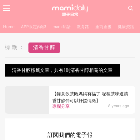
Home
APP限定內容!
mami熱話
教育路
產前產後
健康資訊
標籤：
清香甘醇
清香甘醇標籤文章，共有1則清香甘醇相關的文章
【鐘意飲茶既媽媽有福了 呢種茶味道清
香甘醇仲可以抒援情緒】
專欄分享
8 years ago
訂閱我們的電子報