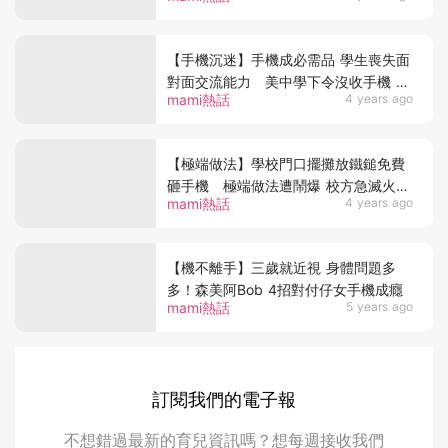
【手機沉迷】手機成必需品 學生喪失面
對面交流能力 美中學下令沒收手機 一
mami熱話
4 years ago
年後成效卓著
【極端做法】學校門口擺攤放鐵鎚免費
砸手機 極端做法遭鬧爆 校方急滅火
mami熱話
4 years ago
「會賠錢！」
【機不離手】三歲就近視 身體問題多
多！森美阿Bob 4招對付仔女手機成癮
mami熱話
5 years ago
訂閱我們的電子報
不想錯過最新的育兒資訊嗎？想每週接收我們