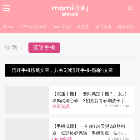
Home
APP限定內容!
mami熱話
教育路
產前產後
健康資訊
標籤：
沉迷手機
沉迷手機標籤文章，共有5則沉迷手機相關的文章
【沉迷手機】「要阿媽定手機？」女兒
舉動媽媽心碎 3招應對青春期孩子手
健康資訊
9 months ago
機上癮
【手機成癮】 一年僅124天與2歲兒相
處 低頭族媽媽購「手機監獄」決心陪
mami熱話
2 years ago
伴兒子