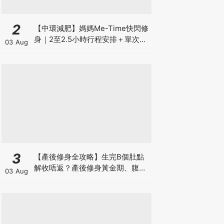
2
【中環減肥】媽媽Me-Time快閃修
身｜2至2.5小時行程安排＋單次收
03 Aug
費攻略
3
【產後修身全攻略】生完B個肚點
解收唔返？產後修身黃金期、腹直
03 Aug
肌分離、紮肚定做機一次睇