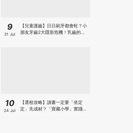
9
【兒童護齒】日日刷牙都會蛀？小
朋友牙齒2大隱形危機！乳齒的琺
31 Jul
瑯質比成人薄弱50%！選牙膏要睇
含氟量！
10
【選校攻略】讀書一定要「坐定
定」先成材？「寶藏小學」實踐動
24 Jul
靜循環激發孩子潛能