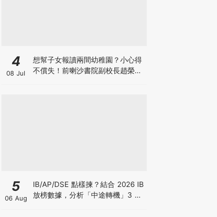
4
想幫子女報讀兩間幼稚園？小心得
不償失！前喇沙書院副校長趙榮
08 Jul
德：先問自己能否解決這3大問
題！
5
IB/AP/DSE 點樣揀？結合 2026 IB
放榜數據，分析「中途轉機」3 大
06 Aug
考慮！