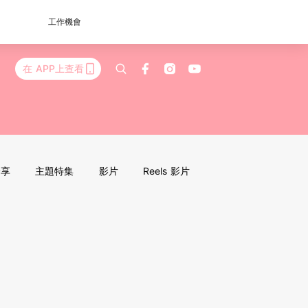
工作機會
在 APP上查看
分享
主題特集
影片
Reels 影片