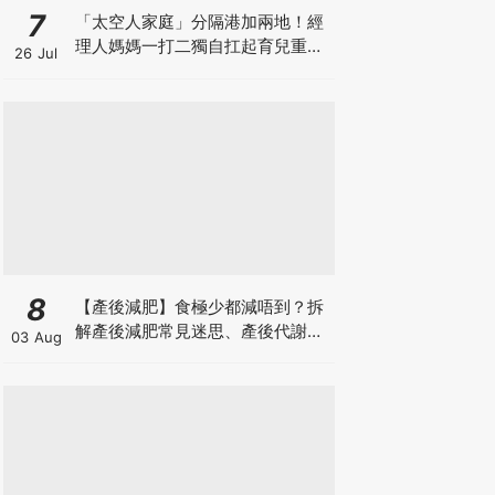
7
「太空人家庭」分隔港加兩地！經
理人媽媽一打二獨自扛起育兒重
26 Jul
擔！Stephanie｜經理人｜太空人
家庭｜職場媽媽
8
【產後減肥】食極少都減唔到？拆
解產後減肥常見迷思、產後代謝、
03 Aug
水腫原因＋淋巴引流、Onda Pro
修身攻略