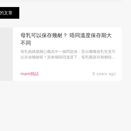
的文章
母乳可以保存幾耐？ 唔同溫度保存期大
不同
母乳媽媽最關心嘅其中一個問題係：泵出嚟嘅母乳究竟可
以存放幾耐呢？原來喺唔同溫度下，母乳嘅保存期都唔
同！餵母乳嘅媽媽不妨記...
mami熱話
8 years ago