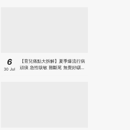
6
【育兒痛點大拆解】夏季爆流行病
頑痰 急性咳敏 難斷尾 無覺好瞓？
30 Jul
中醫教路 一招踢走頑痰斷尾！