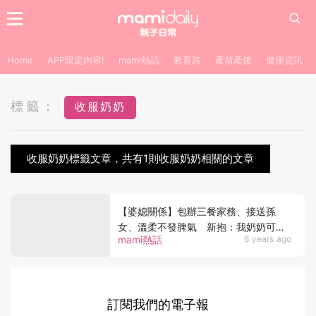
Home
APP限定內容!
mami熱話
教育路
產前產後
健康資訊
標籤：
收服奶奶
收服奶奶標籤文章，共有1則收服奶奶相關的文章
【婆媳關係】包辦三餐家務、接送孫
女、溫柔不發脾氣 新抱：我奶奶可能
mami熱話
6 years ago
是這輩子看過最善良的女人
訂閱我們的電子報