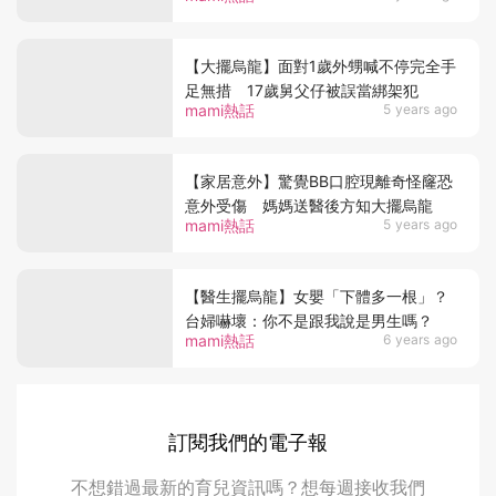
【大擺烏龍】面對1歲外甥喊不停完全手
足無措 17歲舅父仔被誤當綁架犯
mami熱話
5 years ago
【家居意外】驚覺BB口腔現離奇怪窿恐
意外受傷 媽媽送醫後方知大擺烏龍
mami熱話
5 years ago
【醫生擺烏龍】女嬰「下體多一根」？
台婦嚇壞：你不是跟我說是男生嗎？
mami熱話
6 years ago
訂閱我們的電子報
不想錯過最新的育兒資訊嗎？想每週接收我們