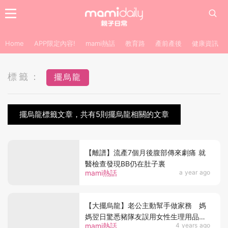
Home
APP限定內容!
mami熱話
教育路
產前產後
健康資訊
標籤：
擺烏龍
擺烏龍標籤文章，共有5則擺烏龍相關的文章
【離譜】流產7個月後腹部傳來劇痛 就
醫檢查發現BB仍在肚子裏
mami熱話
a year ago
【大擺烏龍】老公主動幫手做家務 媽
媽翌日驚悉豬隊友誤用女性生理用品煮
mami熱話
4 years ago
飯？