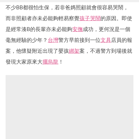
不少BB都很怕生保，若非爸媽照顧就會很容易哭鬧，
而非照顧者亦未必能夠輕易察覺
孩子哭鬧
的原因。即使
是經常湊B的長輩亦未必能夠
安撫
成功，更何況是一個
毫無經驗的少年？
台灣
警方早前接到一位
文具
店員的報
案，他懷疑附近出現了嬰孩
綁架
案，不過警方到場後就
發現大家原來大
擺烏龍
！