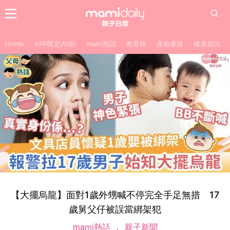
Home
APP限定內容!
mami熱話
教育路
產前產後
健康資訊
【大擺烏龍】面對1歲外甥喊不停完全手足無措 17
歲舅父仔被誤當綁架犯
mami熱話
親子新聞