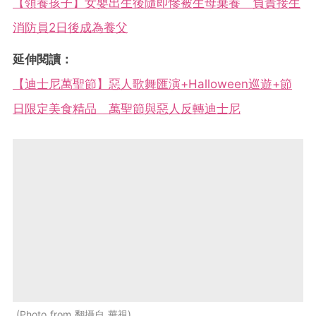
【領養孩子】女嬰出生後隨即慘被生母棄養 負責接生
消防員2日後成為養父
延伸閱讀：
【迪士尼萬聖節】惡人歌舞匯演+Halloween巡遊+節
日限定美食精品 萬聖節與惡人反轉迪士尼
Photo from 翻攝自 華視