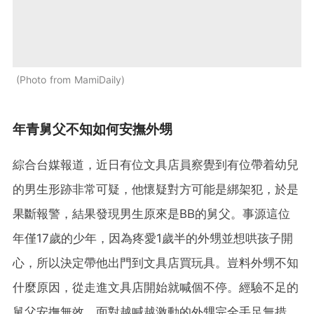
Photo from MamiDaily
年青舅父不知如何安撫外甥
綜合台媒報道，近日有位文具店員察覺到有位帶着幼兒
的男生形跡非常可疑，他懷疑對方可能是綁架犯，於是
果斷報警，結果發現男生原來是BB的舅父。事源這位
年僅17歲的少年，因為疼愛1歲半的外甥並想哄孩子開
心，所以決定帶他出門到文具店買玩具。豈料外甥不知
什麼原因，從走進文具店開始就喊個不停。經驗不足的
舅父安撫無效，面對越喊越激動的外甥完全手足無措。