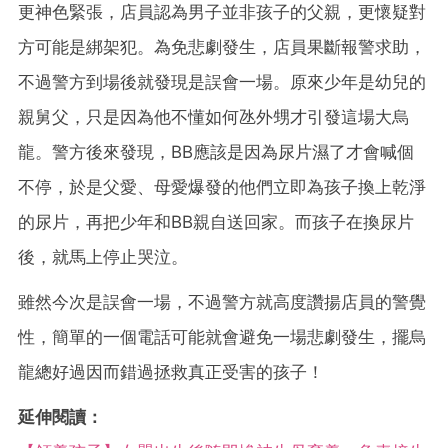
更神色緊張，店員認為男子並非孩子的父親，更懷疑對
方可能是綁架犯。為免悲劇發生，店員果斷報警求助，
不過警方到場後就發現是誤會一場。原來少年是幼兒的
親舅父，只是因為他不懂如何氹外甥才引發這場大烏
龍。警方後來發現，BB應該是因為尿片濕了才會喊個
不停，於是父愛、母愛爆發的他們立即為孩子換上乾淨
的尿片，再把少年和BB親自送回家。而孩子在換尿片
後，就馬上停止哭泣。
雖然今次是誤會一場，不過警方就高度讚揚店員的警覺
性，簡單的一個電話可能就會避免一場悲劇發生，擺烏
龍總好過因而錯過拯救真正受害的孩子！
延伸閱讀：