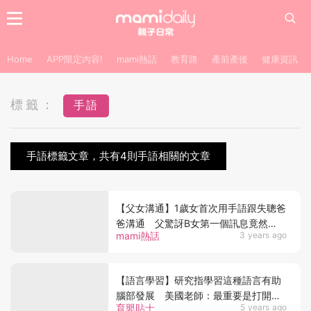
Home
APP限定內容!
mami熱話
教育路
產前產後
健康資訊
標籤：
手語
手語標籤文章，共有4則手語相關的文章
【父女溝通】1歲女首次用手語跟失聰爸
爸溝通 父驚訝B女第一個訊息竟然
mami熱話
3 years ago
是？
【語言學習】研究指學習這種語言有助
腦部發展 美國老師：最重要是打開認
育嬰貼士
5 years ago
識世界的另一扇門