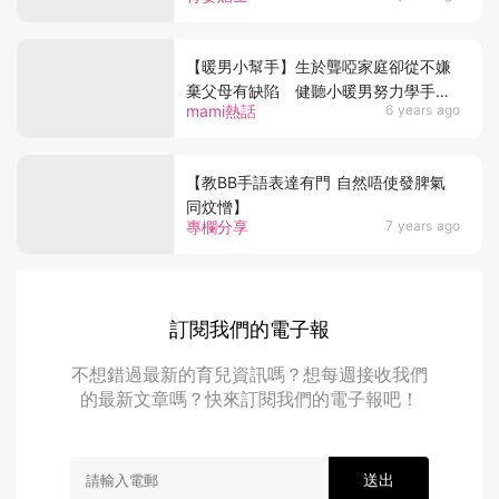
【暖男小幫手】生於聾啞家庭卻從不嫌
棄父母有缺陷 健聽小暖男努力學手語
mami熱話
6 years ago
只為聽障爸媽翻譯電影
【教BB手語表達有門 自然唔使發脾氣
同炆憎】
專欄分享
7 years ago
訂閱我們的電子報
不想錯過最新的育兒資訊嗎？想每週接收我們
的最新文章嗎？快來訂閱我們的電子報吧！
送出