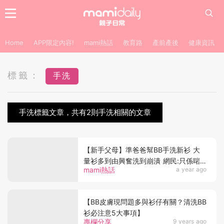
Home
APP限定內容!
mami熱話
教育路
產前產後
健康資訊
標籤：
手洗
手洗標籤文章，共有2則手洗相關的文章
【新手父母】準爸爸幫BB手洗新衫 大
量衫多到由興奮洗到崩潰 網民:只係啱
mami熱話
a year ago
啱開始
【BB皮膚現問題多與衫仔有關？清洗BB
衫必注意5大事項】
專欄分享
9 years ago