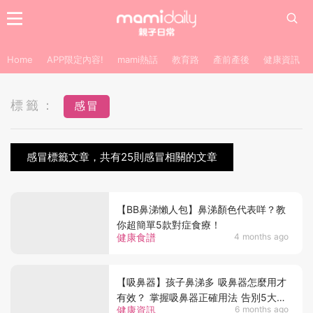
Home
APP限定內容!
mami熱話
教育路
產前產後
健康資訊
標籤：
感冒
感冒標籤文章，共有25則感冒相關的文章
【BB鼻涕懶人包】鼻涕顏色代表咩？教
你超簡單5款對症食療！
健康食譜
4 months ago
【吸鼻器】孩子鼻涕多 吸鼻器怎麼用才
有效？ 掌握吸鼻器正確用法 告別5大使
健康資訊
6 months ago
用誤區