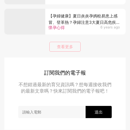
【孕婦健康】夏日炎炎孕媽較易患上感
冒、登革熱？孕婦注意3大夏日高危疾
懷孕心得
6 years ago
病
查看更多
訂閱我們的電子報
不想錯過最新的育兒資訊嗎？想每週接收我們
的最新文章嗎？快來訂閱我們的電子報吧！
送出