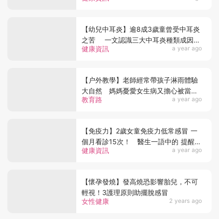
【幼兒中耳炎】逾8成3歲童曾受中耳炎
之苦 一文認識三大中耳炎種類成因及
健康資訊
a year ago
徵狀
【户外教學】老師經常帶孩子淋雨體驗
大自然 媽媽憂愛女生病又擔心被當怪
教育路
a year ago
獸家長
【免疫力】2歲女童免疫力低常感冒 一
個月看診15次！ 醫生一語中的 提醒5
健康資訊
a year ago
症狀大人小孩要注意
【懷孕發燒】發高燒恐影響胎兒，不可
輕視！3護理原則助擺脫感冒
女性健康
2 years ago