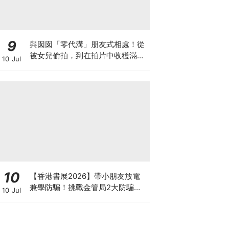
9
與囡囡「零代溝」朋友式相處！從
被女兒偷拍，到在拍片中收穫滿足
10 Jul
感！VAL媽｜美如｜KOL媽媽
10
【香港書展2026】帶小朋友放電
兼學防騙！挑戰金管局2大防騙遊
10 Jul
戲、贏「嗱喳蕉」購物袋及多款驚
喜紀念品！