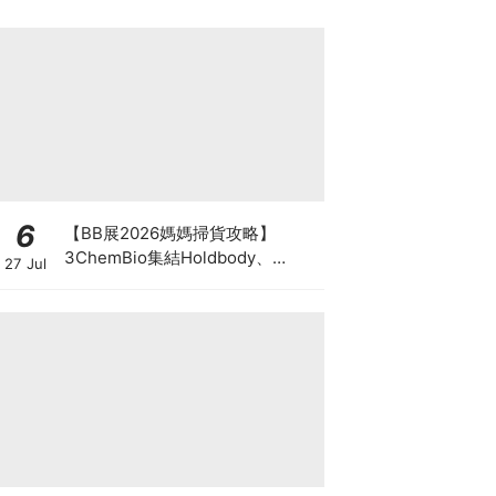
6
【BB展2026媽媽掃貨攻略】
3ChemBio集結Holdbody、
27 Jul
ProVen、森下仁丹、Return人氣
品牌激減！低至18折＋買3送1＋原
箱優惠低至65折