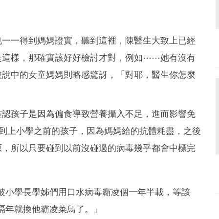
也一一得到媽媽證實，聽到這裡，陳醫生大致上已經
是這樣，那確實該好好檢討才對，例如⋯⋯她有沒有
被說中的女童媽媽則略感驚訝，「對耶，醫生你怎麼
確認孩子是因為偏食導致營養攝入不足，進而影響免
後到上小學之前的孩子，因為媽媽給的抗體耗盡，之後
原，所以只要碰到以前沒碰過的病毒幾乎都會中標完
被小學長學姊們用口水病毒霸凌個一年半載，等該
隔年就換他霸凌菜鳥了。」