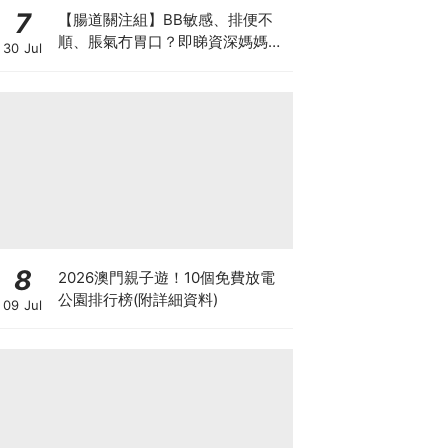
7
【腸道關注組】BB敏感、排便不
順、脹氣冇胃口？即睇資深媽媽分
30 Jul
享經驗之談 輕鬆解決湊B煩惱
8
2026澳門親子遊！10個免費放電
公園排行榜(附詳細資料)
09 Jul