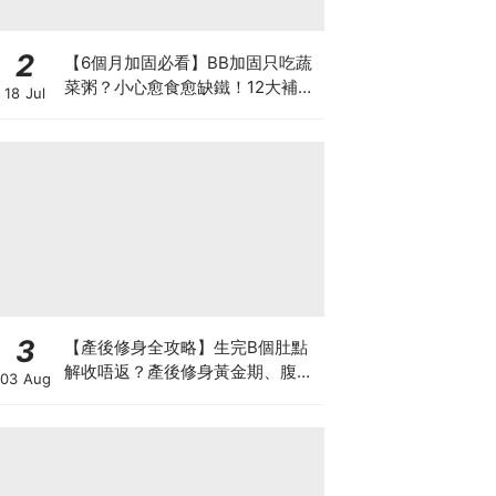
2
【6個月加固必看】BB加固只吃蔬
菜粥？小心愈食愈缺鐵！12大補鐵
18 Jul
食材清單＋一星期食譜推薦
3
【產後修身全攻略】生完B個肚點
解收唔返？產後修身黃金期、腹直
03 Aug
肌分離、紮肚定做機一次睇