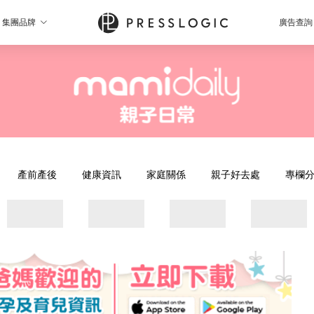
集團品牌
廣告查詢
產前產後
健康資訊
家庭關係
親子好去處
專欄