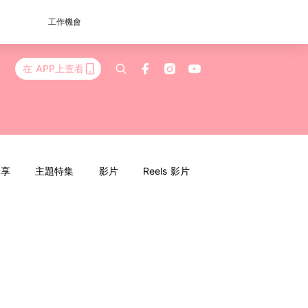
工作機會
在 APP上查看
分享
主題特集
影片
Reels 影片