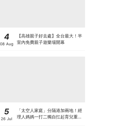
4
【高雄親子好去處】全台最大！半
室內免費親子遊樂場開幕
08 Aug
5
「太空人家庭」分隔港加兩地！經
理人媽媽一打二獨自扛起育兒重
26 Jul
擔！Stephanie｜經理人｜太空人
家庭｜職場媽媽