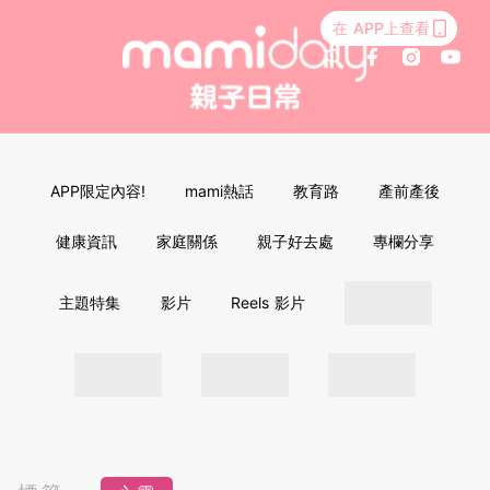
在 APP上查看
APP限定內容!
mami熱話
教育路
產前產後
健康資訊
家庭關係
親子好去處
專欄分享
主題特集
影片
Reels 影片