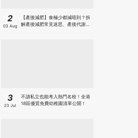
2
【產後減肥】食極少都減唔到？拆
解產後減肥常見迷思、產後代謝、
03 Aug
水腫原因＋淋巴引流、Onda Pro
修身攻略
3
不讀私立也能考入熱門名校！全港
18區優質免費幼稚園清單公開！
23 Jul