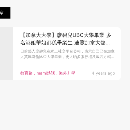
章
【加拿大大學】廖碧兒UBC大學畢業 多
名港姐華姐都係畢業生 速覽加拿大熱門
大學 包括朱千雪母校！
日前藝人廖碧兒在網上社交平台發相，表示自己已在加拿
大英屬哥倫比亞大學畢業，更大晒多張行禮及戴四方帽
的...
教育路．mami熱話．海外升學
4 years ago