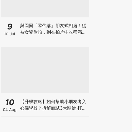
9
與囡囡「零代溝」朋友式相處！從
被女兒偷拍，到在拍片中收穫滿足
10 Jul
感！VAL媽｜美如｜KOL媽媽
10
【升學攻略】如何幫助小朋友考入
心儀學校？拆解面試3大關鍵 打好
04 Aug
多元智能發展的營養基礎