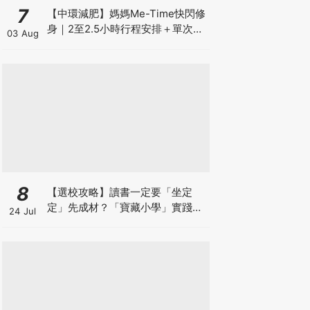
7
【中環減肥】媽媽Me-Time快閃修
身｜2至2.5小時行程安排＋單次收
03 Aug
費攻略
8
【選校攻略】讀書一定要「坐定
定」先成材？「寶藏小學」實踐動
24 Jul
靜循環激發孩子潛能