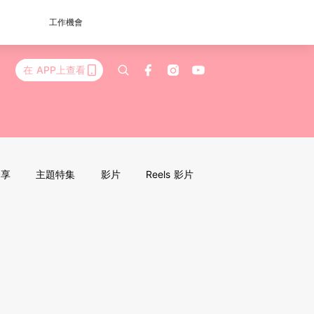
工作機會
在 APP上查看
分享
主題特集
影片
Reels 影片