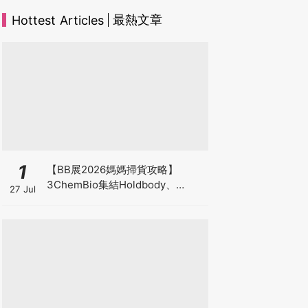
最熱文章
Hottest Articles
1
【BB展2026媽媽掃貨攻略】
3ChemBio集結Holdbody、
27 Jul
ProVen、森下仁丹、Return人氣
品牌激減！低至18折＋買3送1＋原
箱優惠低至65折