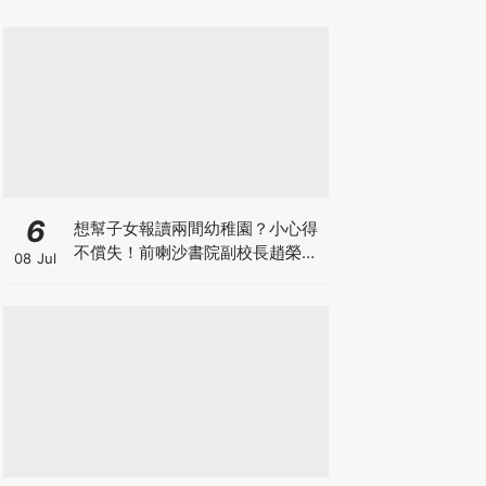
6
想幫子女報讀兩間幼稚園？小心得
不償失！前喇沙書院副校長趙榮
08 Jul
德：先問自己能否解決這3大問
題！