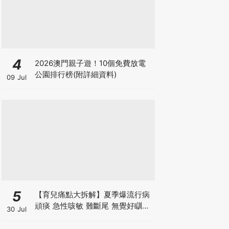
4
2026澳門親子遊！10個免費放電
公園排行榜(附詳細資料)
09 Jul
5
【育兒痛點大拆解】夏季爆流行病
頑痰 急性咳敏 難斷尾 無覺好瞓？
30 Jul
中醫教路 一招踢走頑痰斷尾！