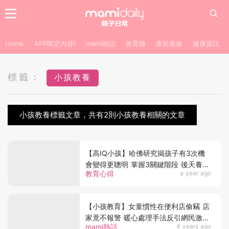
Home
APP限定內容!
mami熱話
教育路
產前產後
健康資訊
標籤：
小孩教養
小孩教養標籤文章，共有2則小孩教養相關的文章
【高IQ小孩】哈佛研究揭孩子有3次機
會變得更聰明 掌握3關鍵階段 後天養成
教育心得
a year ago
高IQ小孩
【小孩教育】女童慣性在便利店偷竊 店
家竟不報警 暖心處理手法反引網民激
mami熱話
4 years ago
議：只是縱容？！