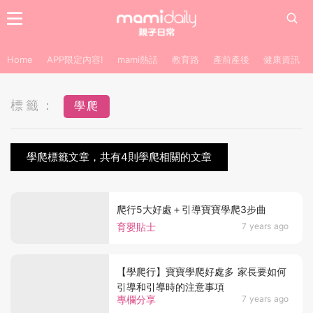
Home
APP限定內容!
mami熱話
教育路
產前產後
健康資訊
標籤：
學爬
學爬標籤文章，共有4則學爬相關的文章
爬行5大好處＋引導寶寶學爬3步曲
育嬰貼士
7 years ago
【學爬行】寶寶學爬好處多 家長要如何
引導和引導時的注意事項
專欄分享
7 years ago