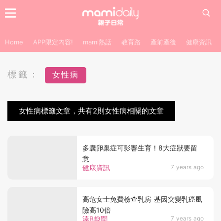
Home
APP限定內容!
mami熱話
教育路
產前產後
健康資訊
標籤：
女性病
女性病標籤文章，共有2則女性病相關的文章
多囊卵巢症可影響生育！8大症狀要留
意
健康資訊
7 years ago
高危女士免費檢查乳房 基因突變乳癌風
險高10倍
湊B趣聞
7 years ago