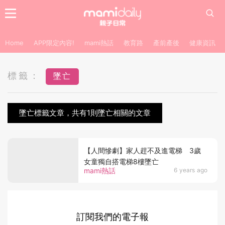
Home
APP限定內容!
mami熱話
教育路
產前產後
健康資訊
標籤：
墜亡
墜亡標籤文章，共有1則墜亡相關的文章
【人間慘劇】家人趕不及進電梯 3歲
女童獨自搭電梯8樓墜亡
mami熱話
6 years ago
訂閱我們的電子報