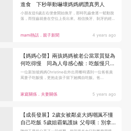
進食 下秒舉動嚇壞媽媽網讚真男人
小朋友從6歲左右便會開始換牙，那時乳齒會逐一鬆動脫
落，而恆齒就會在空位上長出來。相信換牙、剝牙的經
歷...
mami熱話．親子新聞
4 years ago
【媽媽心聲】兩孩媽媽被老公當眾質疑為
何吃得慢 同為人母感心酸：吃飯慢只因
太愛家庭
一位新加坡媽媽Christine在外出用餐時遇到一位爸爸責
罵妻子吃飯慢，更抱走孩子留下她獨自吃飯。爸...
家庭關係．夫妻關係
5 years ago
【成長發展】2歲女被鄰桌大媽嘲諷不懂
自己吃飯 5歲姐霸氣護妹 父母嘆：別拿
孩子比較