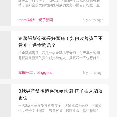
陳錦玉早前分享了一段經歷，指與兩名女兒到餐廳用膳
時，被鄰桌的大媽嘲諷她兩歲的女兒不懂自行吃飯，並炫
耀...
mami熱話．親子新聞
5 years ago
追著餵飯令家長好頭痛！如何改善孩子不
肯乖乖進食問題？
當全職媽媽前，我是一名全職小學老師，每天早出晚歸，
照顧龍鳳寶寶的責任就交給他人。其實我一直也想行Ba...
專欄分享．bloggers
6 years ago
3歲男童飯後追逐玩耍跌倒 筷子插入腦險
喪命
一名3歲男童在飯後拿着筷子，與姊姊追逐玩耍，不慎跌
倒，筷子直插腦部。男童被送往醫院搶救，進行長達5
個...