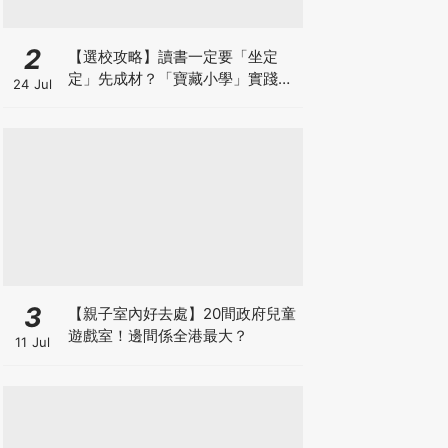
2
【選校攻略】讀書一定要「坐定
定」先成材？「寶藏小學」實踐動
24 Jul
靜循環激發孩子潛能
3
【親子室內好去處】20間政府兒童
遊戲室！邊間係全港最大？
11 Jul