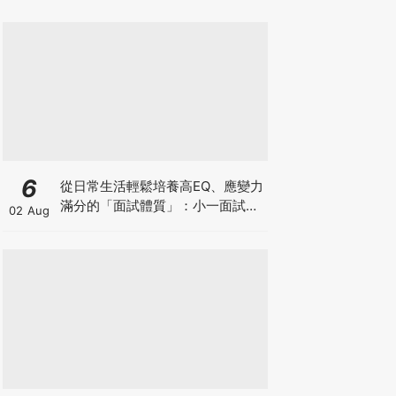
6
從日常生活輕鬆培養高EQ、應變力
滿分的「面試體質」：小一面試最
02 Aug
強備戰指南