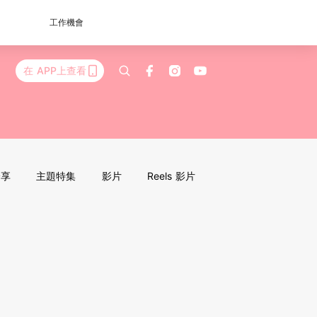
工作機會
在 APP上查看
分享
主題特集
影片
Reels 影片