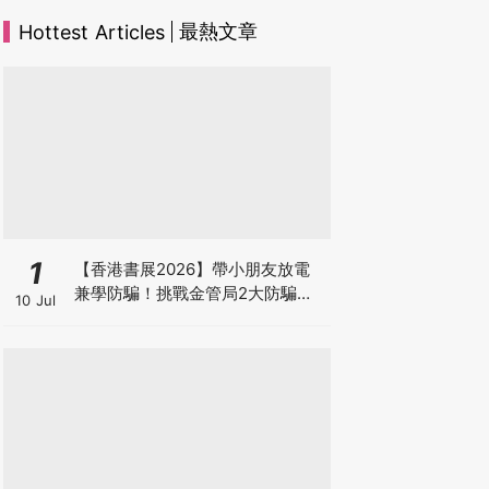
最熱文章
Hottest Articles
1
【香港書展2026】帶小朋友放電
兼學防騙！挑戰金管局2大防騙遊
10 Jul
戲、贏「嗱喳蕉」購物袋及多款驚
喜紀念品！