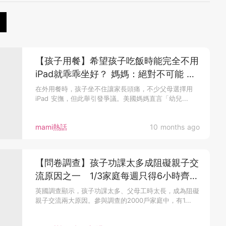
【孩子用餐】希望孩子吃飯時能完全不用
iPad就乖乖坐好？ 媽媽：絕對不可能 除
非家長願意「這樣做」
在外用餐時，孩子坐不住讓家長頭痛，不少父母選擇用
iPad 安撫，但此舉引發爭議。美國媽媽直言「幼兒...
mami熱話
10 months ago
【問卷調查】孩子功課太多成阻礙親子交
流原因之一 1/3家庭每週只得6小時齊人
親子時間
英國調查顯示，孩子功課太多、父母工時太長，成為阻礙
親子交流兩大原因。參與調查的2000戶家庭中，有1...