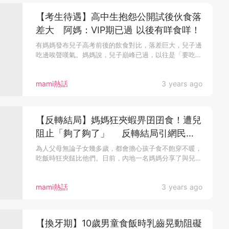
【考生待遇】高中生抱怨公開試後伙食落
差大 阿媽：VIP期已過 以後有咩食咩！
有媽媽發布兒子高考前後的飲食對比，落差巨大，兒子邊
吃邊唉聲嘆氣。媽媽說，兒子巔峰已過，以往是「要吃
什...
mami熱話
3 years ago
【反轉結局】媽媽狂夾蝦畀囝囝食！遭兒
阻止「夠了夠了」 反轉結局引網民哭
笑不得：原來不是寵孩
為人父母無論子女幾多歲，都會擔心孩子食不飽穿不暖，
吃飯時狂夾餸比他們。日前，內地一名媽媽分享了與兒
子...
mami熱話
3 years ago
【換牙期】10歲男童食飯時乳齒晃動阻礙