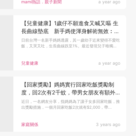
mami熱話．親子新聞
a year ago
【兒童健康】1歲仔不願進食又喊又嘔 生
長曲線墊底 新手媽使渾身解術無效︰只
能電視送飯？
日前台灣一名新手媽媽透露，其一歲幼子近來變得不愛吃
飯，又哭又吐，生長曲線跌至1%。最近發現兒子唯獨
看...
兒童健康
a year ago
【回家獎勵】媽媽實行回家吃飯獎勵制
度，回2次有2千蚊，帶男女朋友有額外
獎勵！
近日，一名網友分享，指媽媽為了讓子女多回家吃飯，推
出獎勵措施，一個月回家吃飯2次就有$2,000，帶...
家庭關係
3 years ago