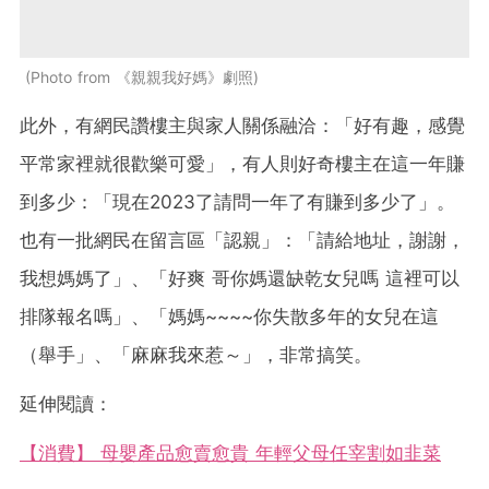
Photo from 《親親我好媽》劇照
此外，有網民讚樓主與家人關係融洽：「好有趣，感覺
平常家裡就很歡樂可愛」，有人則好奇樓主在這一年賺
到多少：「現在2023了請問一年了有賺到多少了」。
也有一批網民在留言區「認親」：「請給地址，謝謝，
我想媽媽了」、「好爽 哥你媽還缺乾女兒嗎 這裡可以
排隊報名嗎」、「媽媽~~~~你失散多年的女兒在這
（舉手」、「麻麻我來惹～」，非常搞笑。
延伸閱讀：
【消費】 母嬰產品愈賣愈貴 年輕父母任宰割如韭菜