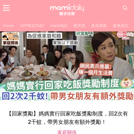
Home
APP限定內容!
mami熱話
教育路
產前產後
健康資訊
【回家獎勵】媽媽實行回家吃飯獎勵制度，回2次有
2千蚊，帶男女朋友有額外獎勵！
家庭關係