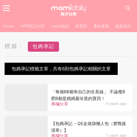
Home
APP限定內容!
mami熱話
教育路
產前產後
健康資訊
標籤：
包媽孕記
包媽孕記標籤文章，共有6則包媽孕記相關的文章
「每個BB都有自己的生長線」 不論瘦B
肥B都是媽媽最珍貴的寶貝！
專欄分享
6 years ago
【包媽孕記 - QE走佬袋懶人包（實戰後
清單）】
專欄分享
7 years ago