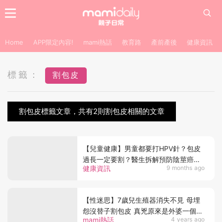
Home
APP限定內容!
mami熱話
教育路
產前產後
健康資訊
標籤：
割包皮
割包皮標籤文章，共有2則割包皮相關的文章
【兒童健康】男童都要打HPV針？包皮
過長一定要割？醫生拆解預防陰莖癌兩
健康資訊
9 months ago
大關鍵
【性迷思】7歲兒生殖器消失不見 母埋
怨沒替子割包皮 真兇原來是外婆一個縱
mami熱話
4 years ago
孫壞習慣