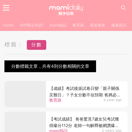
Home
APP限定內容!
mami熱話
教育路
產前產後
健康資訊
標籤：
分數
分數標籤文章，共有4則分數相關的文章
【成績】考試後派試卷日變「親子關係
災難日」？子女分數不似預期 爸媽必學
教育路
a year ago
的4個補救步驟
【考試成績】 爸爸驚見7歲女兒考試獲
得爆分112分 老師一句解釋被網讚爆：
mami熱話
2 years ago
思維值得學習