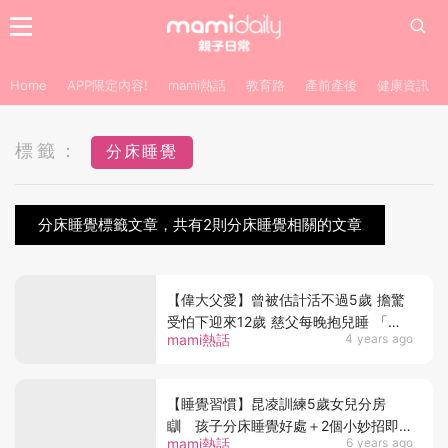
Home
APP限定內容!
mami熱話
教育路
產前產後
健康資訊
標籤：
分床睡覺
分床睡覺標籤文章，共有2則分床睡覺相關的文章
【偉大父愛】曾被估計活不過5歲 擔驚
受怕下迎來12歲 慈父每晚抱兒睡 「怕
mami熱話
4 years ago
他突然停止呼吸」
【睡覺習慣】昆凌訓練5歲女兒分房
瞓 孩子分床睡覺好處＋2個小妙招即讓
mami熱話
6 years ago
孩子願意分床睡！