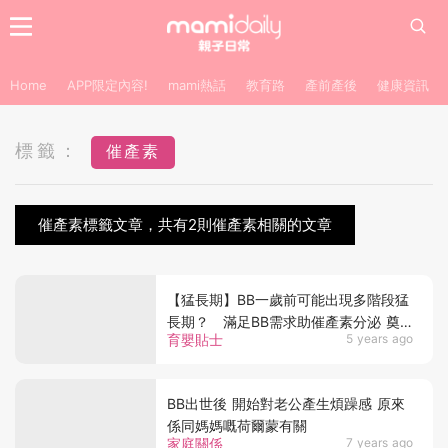
Home
APP限定內容!
mami熱話
教育路
產前產後
健康資訊
標籤：
催產素
催產素標籤文章，共有2則催產素相關的文章
【猛長期】BB一歲前可能出現多階段猛
長期？ 滿足BB需求助催產素分泌 奠
育嬰貼士
5 years ago
定心智發展基礎
BB出世後 開始對老公產生煩躁感 原來
係同媽媽嘅荷爾蒙有關
家庭關係
7 years ago