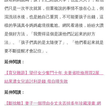
們只是一次半次就算，但重複說的事情不放在心上，倒
瀉洗頭水後，也是她自己重買，不可能要孩子出錢，這
樣的爭議真令媽媽處境很尷尬。網民看過後，紛紛大讚
是個好方法，「我覺得這個是讓他們記起來的好方
法」、「孩子們真的是太隨便了」、「他們看起來就是
要不斷提醒才會記住」。
延伸閱讀：
【育兒難題】望仔女少奮鬥十年 夫妻省吃儉用買2屋
結果遭女兒追討利是錢 母自嘆失敗
延伸閱讀：
【斷捨離】妻子一個理由令丈夫丟掉多年珍藏漫畫 網