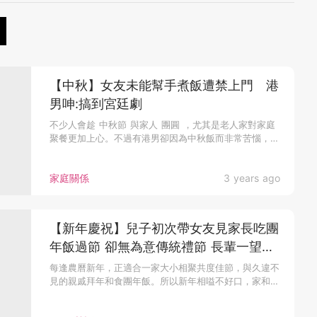
【中秋】女友未能幫手煮飯遭禁上門 港
男呻:搞到宮廷劇
不少人會趁 中秋節 與家人 團圓 ，尤其是老人家對家庭
聚餐更加上心。不過有港男卻因為中秋飯而非常苦惱，他
現在跟女友同居，...
家庭關係
3 years ago
【新年慶祝】兒子初次帶女友見家長吃團
年飯過節 卻無為意傳統禮節 長輩一望秒
黑面？！
每逢農曆新年，正適合一家大小相聚共度佳節，與久違不
見的親戚拜年和食團年飯。所以新年相嗌不好口，家和
萬...