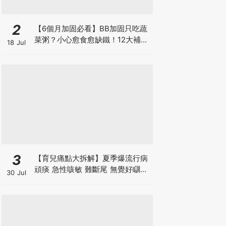
2
【6個月加固必看】BB加固只吃蔬
菜粥？小心愈食愈缺鐵！12大補鐵
18 Jul
食材清單＋一星期食譜推薦
3
【育兒痛點大拆解】夏季爆流行病
頑痰 急性咳敏 難斷尾 無覺好瞓？
30 Jul
中醫教路 一招踢走頑痰斷尾！