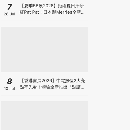
7
【夏季BB展2026】拒絕夏日汗疹
紅Pat Pat！日本製Merries全新超
28 Jul
吸安睡褲挑戰全晚零外漏 皇牌
First Premium系列買1送1！
8
【香港書展2026】中電攤位2大亮
點率先看！體驗全新推出「點讀故
10 Jul
事書」系列＋升級版《低碳城市規
劃師》電子桌遊