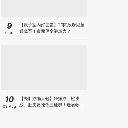
9
【親子室內好去處】20間政府兒童
遊戲室！邊間係全港最大？
11 Jul
10
【去肚紋懶人包】妊娠紋、橙皮
紋、肚皮鬆弛係三樣嘢！邊啲救得
03 Aug
返、邊啲只能淡化？