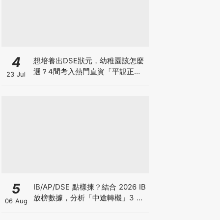
4
想培養出DSE狀元，幼稚園該怎麼
選？4間考入熱門直資「平靚正」
23 Jul
免費幼稚園！
5
IB/AP/DSE 點樣揀？結合 2026 IB
放榜數據，分析「中途轉機」3 大
06 Aug
考慮！