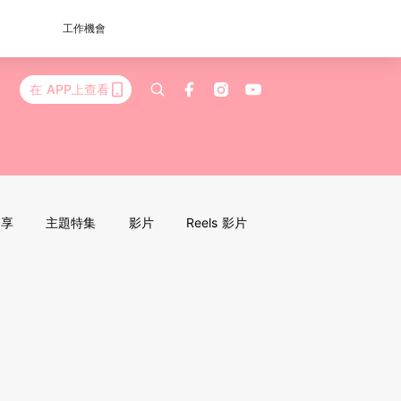
工作機會
在 APP上查看
分享
主題特集
影片
Reels 影片