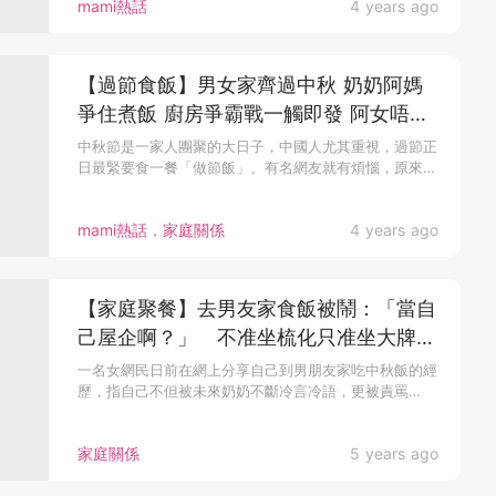
mami熱話
4 years ago
【過節食飯】男女家齊過中秋 奶奶阿媽
爭住煮飯 廚房爭霸戰一觸即發 阿女唔知
點算
中秋節是一家人團聚的大日子，中國人尤其重視，過節正
日最緊要食一餐「做節飯」。有名網友就有煩惱，原來
奶...
mami熱話．家庭關係
4 years ago
【家庭聚餐】去男友家食飯被鬧：「當自
己屋企啊？」 不准坐梳化只准坐大牌檔
膠櫈
一名女網民日前在網上分享自己到男朋友家吃中秋飯的經
歷，指自己不但被未來奶奶不斷冷言冷語，更被責罵
「當...
家庭關係
5 years ago