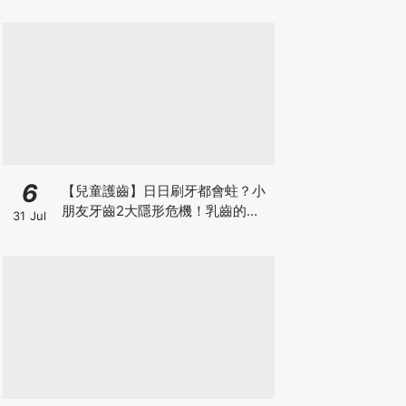
6
【兒童護齒】日日刷牙都會蛀？小
朋友牙齒2大隱形危機！乳齒的琺
31 Jul
瑯質比成人薄弱50%！選牙膏要睇
含氟量！