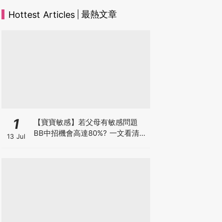
最熱文章
Hottest Articles
1
【寶寶敏感】若父母有敏感問題
BB中招機會高達80%? 一文看清預
13 Jul
防敏感關鍵因素！