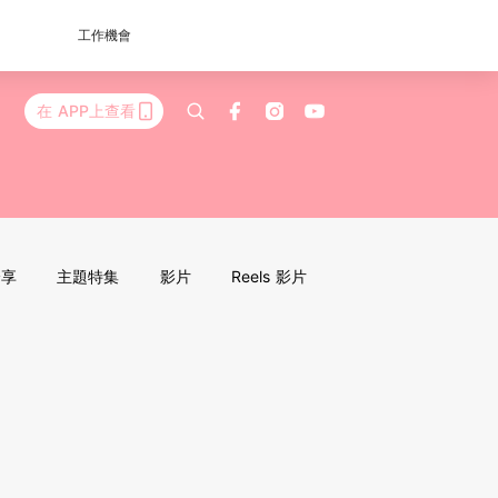
工作機會
在 APP上查看
分享
主題特集
影片
Reels 影片