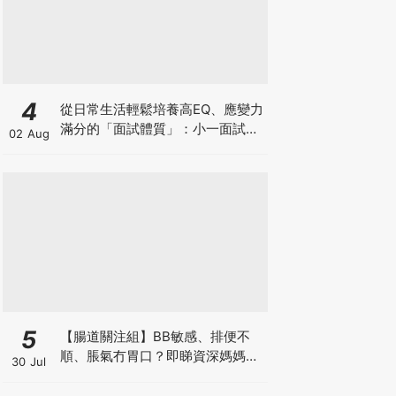
4
從日常生活輕鬆培養高EQ、應變力
滿分的「面試體質」：小一面試最
02 Aug
強備戰指南
5
【腸道關注組】BB敏感、排便不
順、脹氣冇胃口？即睇資深媽媽分
30 Jul
享經驗之談 輕鬆解決湊B煩惱