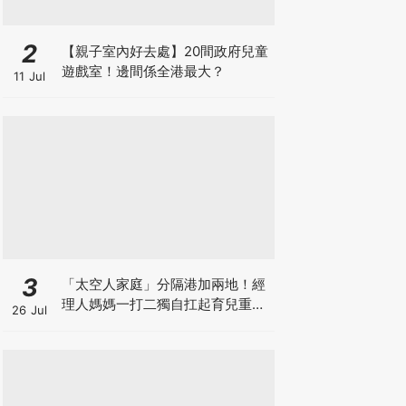
2
【親子室內好去處】20間政府兒童
遊戲室！邊間係全港最大？
11 Jul
3
「太空人家庭」分隔港加兩地！經
理人媽媽一打二獨自扛起育兒重
26 Jul
擔！Stephanie｜經理人｜太空人
家庭｜職場媽媽