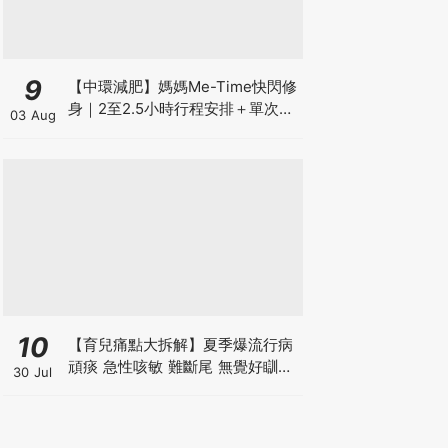
9
【中環減肥】媽媽Me-Time快閃修
身｜2至2.5小時行程安排＋單次收
03 Aug
費攻略
10
【育兒痛點大拆解】夏季爆流行病
頑痰 急性咳敏 難斷尾 無覺好瞓？
30 Jul
中醫教路 一招踢走頑痰斷尾！