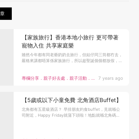
章
【家族旅行】香港本地小旅行 更可帶著
寵物入住 共享家庭樂
雖然今年都有同老爺奶奶去旅行，但姑仔同三筒都冇去，
嚴格來講都唔算係家族旅行，所以趁聖誕個個都放假，
姑...
專欄分享．親子好去處．親子活動．bloggers
7 years ago
【5歲或以下小童免費 北角酒店Buffet】
北角都有五星級酒店？ 早排朋友約食buffet，見就喺公
司附近，Happy Friday就蒲下頭啦！地點就喺北角碼頭
旁邊...