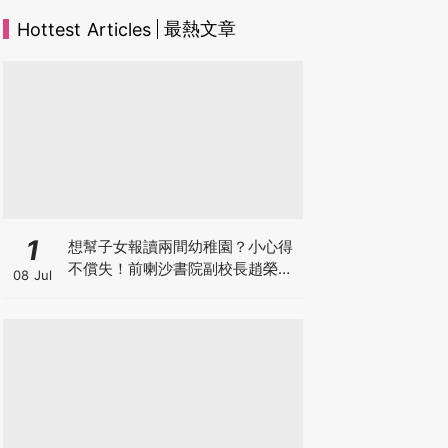
最熱文章
Hottest Articles
1
想幫子女報讀兩間幼稚園？小心得
不償失！前喇沙書院副校長趙榮
08 Jul
德：先問自己能否解決這3大問
題！