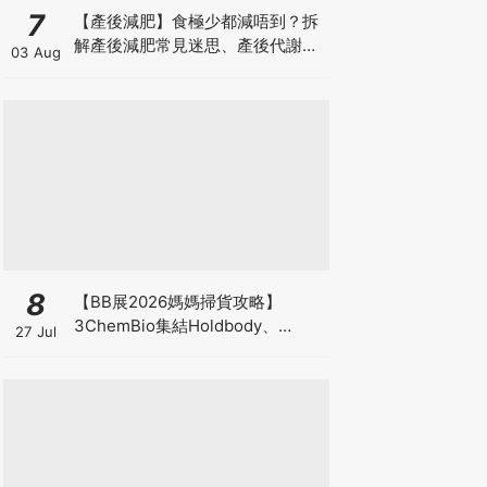
7
【產後減肥】食極少都減唔到？拆
解產後減肥常見迷思、產後代謝、
03 Aug
水腫原因＋淋巴引流、Onda Pro
修身攻略
8
【BB展2026媽媽掃貨攻略】
3ChemBio集結Holdbody、
27 Jul
ProVen、森下仁丹、Return人氣
品牌激減！低至18折＋買3送1＋原
箱優惠低至65折